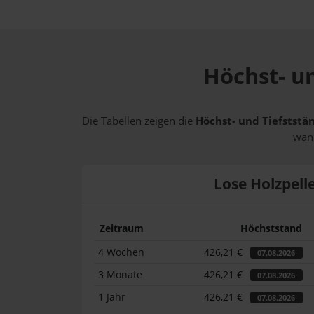
Höchst- un
Die Tabellen zeigen die
Höchst- und Tiefststän
wann
Lose Holzpell
Zeitraum
Höchststand
4 Wochen
426,21 €
07.08.2026
3 Monate
426,21 €
07.08.2026
1 Jahr
426,21 €
07.08.2026