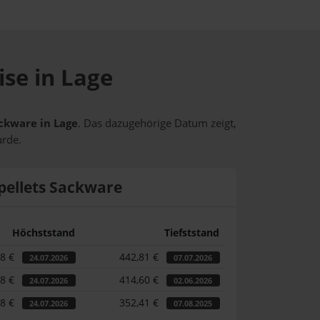
ise in Lage
ackware in Lage
. Das dazugehörige Datum zeigt,
urde.
pellets Sackware
Höchststand
Tiefststand
98 €
442,81 €
24.07.2026
07.07.2026
98 €
414,60 €
24.07.2026
02.06.2026
98 €
352,41 €
24.07.2026
07.08.2025