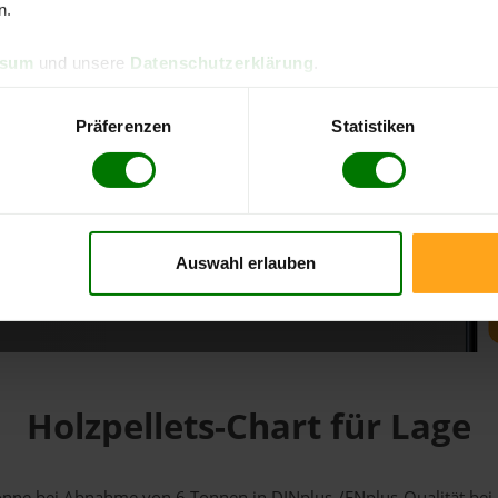
n.
d direkt online bestellen
ssum
und unsere
Datenschutzerklärung
.
m aktuellen Stand
erfolgen
Präferenzen
Statistiken
Auswahl erlauben
fahren
Holzpellets-Chart für Lage
 Tonne bei Abnahme
von 6 Tonnen
in DINplus-/ENplus-Qualität bei e