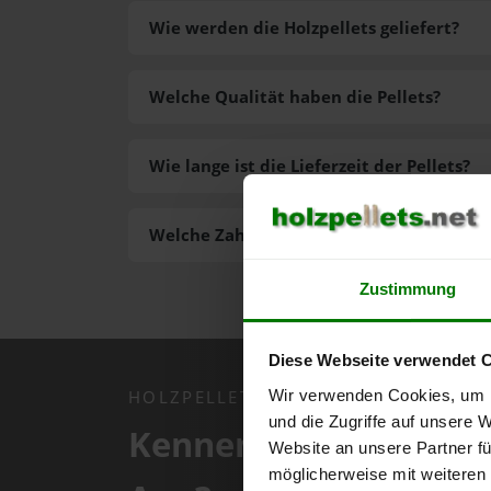
Wie werden die Holzpellets geliefert?
Welche Qualität haben die Pellets?
Wie lange ist die Lieferzeit der Pellets?
Welche Zahlungsarten gibt es?
Zustimmung
Diese Webseite verwendet 
Wir verwenden Cookies, um I
HOLZPELLETS.NET APP
und die Zugriffe auf unsere 
Kennen Sie schon uns
Website an unsere Partner fü
möglicherweise mit weiteren