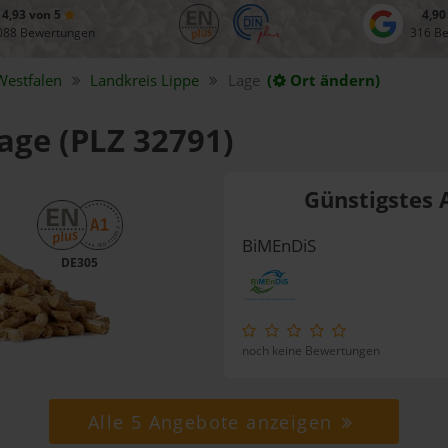
4,93 von 5
4,90
088 Bewertungen
316 B
Westfalen
Landkreis
Lippe
Lage
(
Ort ändern)
Lage (PLZ 32791)
Günstigstes 
BiMEnDiS
DE305
noch keine Bewertungen
Alle 5 Angebote anzeigen