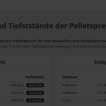
d Tiefststände der Pelletspre
de der Pelletspreise für lose Holzpellets und Holzpellets S
 der Höchst- oder Tiefststand im jeweiligen Zeitraum erreicht w
ets
Holz
Tiefststand
Zeitraum
384,28 €
4 Wochen
511,
08.07.2026
365,94 €
3 Monate
511,
18.06.2026
284,62 €
1 Jahr
511,
07.08.2025