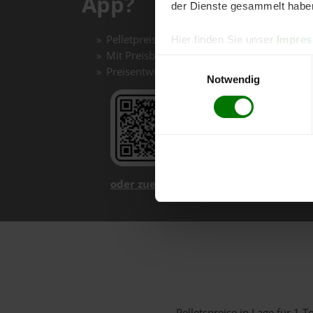
App?
der Dienste gesammelt habe
Pelletpreise mit einem Klick vergleichen un
Hier finden Sie unser
Impre
Mit Preisbenachrichtigungen immer auf de
Einwilligungsauswahl
Preisentwicklungen im Chart einfach nachv
Notwendig
oder zuerst mehr über unsere App er
Pelletspreise in Lage für 1