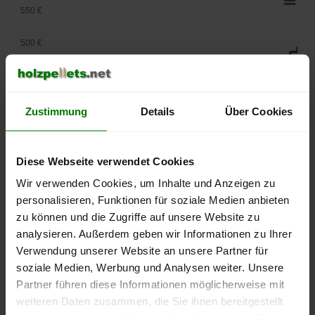
550 €
500 €
450 €
400 €
Zustimmung
Details
Über Cookies
350 €
Diese Webseite verwendet Cookies
300 €
Wir verwenden Cookies, um Inhalte und Anzeigen zu
personalisieren, Funktionen für soziale Medien anbieten
250 €
September
Januar
Mai
zu können und die Zugriffe auf unsere Website zu
2025
2026
2026
analysieren. Außerdem geben wir Informationen zu Ihrer
lose Ware
Sackware
Verwendung unserer Website an unsere Partner für
soziale Medien, Werbung und Analysen weiter. Unsere
Die aktuelle Preisentwicklung für Holzpellets in Deutschland
Partner führen diese Informationen möglicherweise mit
können Sie jederzeit auf unserer
Pelletspreise
-Seite
weiteren Daten zusammen, die Sie ihnen bereitgestellt
nachvollziehen.