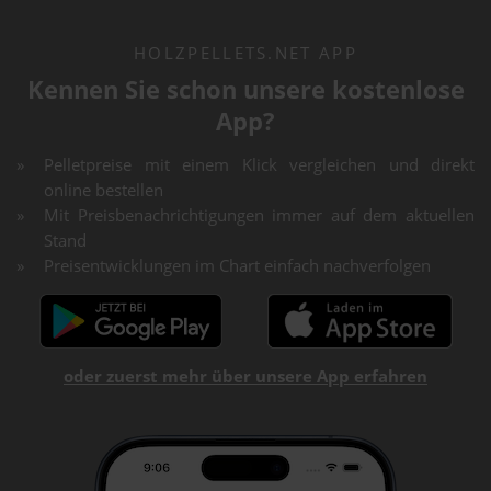
HOLZPELLETS.NET APP
Kennen Sie schon unsere kostenlose
App?
Pelletpreise mit einem Klick vergleichen und direkt
online bestellen
Mit Preisbenachrichtigungen immer auf dem aktuellen
Stand
Preisentwicklungen im Chart einfach nachverfolgen
oder zuerst mehr über unsere App erfahren