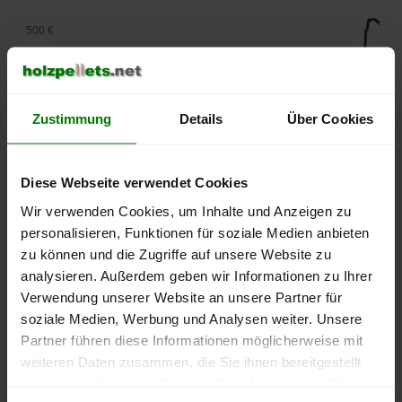
500 €
450 €
400 €
Zustimmung
Details
Über Cookies
350 €
Diese Webseite verwendet Cookies
300 €
Wir verwenden Cookies, um Inhalte und Anzeigen zu
personalisieren, Funktionen für soziale Medien anbieten
250 €
September
Januar
Mai
zu können und die Zugriffe auf unsere Website zu
2025
2026
2026
analysieren. Außerdem geben wir Informationen zu Ihrer
lose Ware
Sackware
Verwendung unserer Website an unsere Partner für
soziale Medien, Werbung und Analysen weiter. Unsere
Die aktuelle Preisentwicklung für Holzpellets in Deutschland
Partner führen diese Informationen möglicherweise mit
können Sie jederzeit auf unserer
Pelletspreise
-Seite
weiteren Daten zusammen, die Sie ihnen bereitgestellt
nachvollziehen.
haben oder die sie im Rahmen Ihrer Nutzung der Dienste