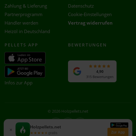
Zahlung & Lieferung
Datenschutz
Partnerprogramm
Cookie-Einstellungen
Händler werden
Vertrag widerrufen
Heizöl in Deutschland
PELLETS APP
BEWERTUNGEN
4,90
315 Bewertungen
Infos zur App
© 2026 Holzpellets.net
Facebook
Instagram
WhatsApp
Holzpellets.net
×
Zur App
★★★★★
★★★★★
gratis