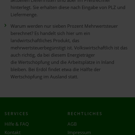
aktuellen Lieferfristen sind aber im Preisrechner
hinterlegt. Sie erhalten diese nach Eingabe von PLZ und
Liefermenge.
Warum werden nur sieben Prozent Mehrwertsteuer
berechnet? Es handelt sich hier um ein
landwirtschaftliches Produkt, das
mehrwertsteuerbegünstigt ist. Volkswirtschaftlich ist das
auch richtig, da bei diesem Energieträger
die Wertschöpfung und die Arbeitsplätze in Inland
bleiben. Bei Erdöl findet etwa die Hälfte der
Wertschöpfung im Ausland statt.
SERVICES
RECHTLICHES
Hilfe & FAQ
AGB
Kontakt
Impressum