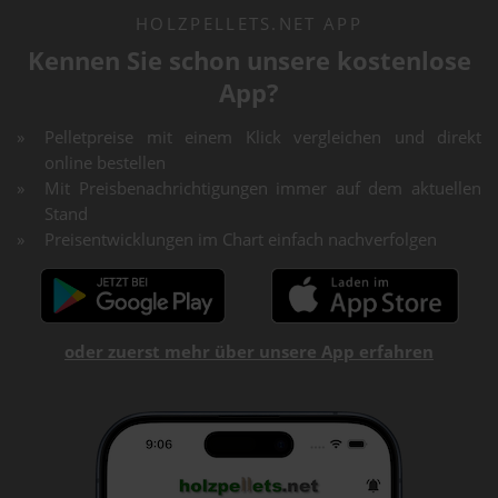
HOLZPELLETS.NET APP
Kennen Sie schon unsere kostenlose
App?
Pelletpreise mit einem Klick vergleichen und direkt
online bestellen
Mit Preisbenachrichtigungen immer auf dem aktuellen
Stand
Preisentwicklungen im Chart einfach nachverfolgen
oder zuerst mehr über unsere App erfahren