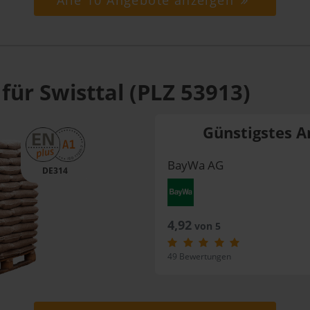
Alle 10 Angebote anzeigen
für Swisttal (PLZ 53913)
Günstigstes A
BayWa AG
DE314
4,92
von 5
49 Bewertungen