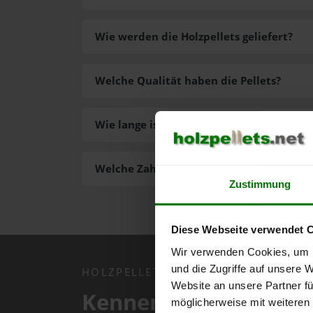
Wie werden die Holzpellets geliefert?
Welche Qualität haben die Pellets?
Wie lange ist die Lieferzeit der Pellets?
Welche Zahlungsarten gibt es?
Zustimmung
Diese Webseite verwendet 
Wir verwenden Cookies, um I
und die Zugriffe auf unsere 
HOLZPELLETS.NET APP
Website an unsere Partner fü
Kennen Sie schon uns
möglicherweise mit weiteren