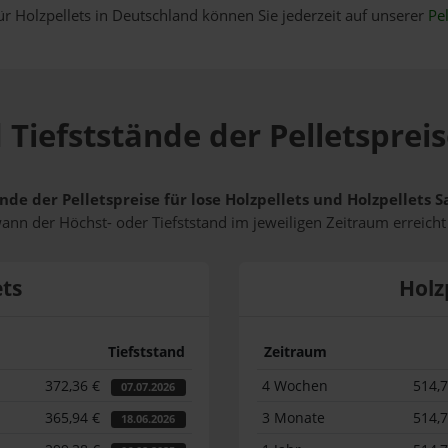
ür Holzpellets in Deutschland können Sie jederzeit auf unserer
Pel
Tiefststände der Pelletspreis
nde der Pelletspreise für lose Holzpellets und Holzpellets S
wann der Höchst- oder Tiefststand im jeweiligen Zeitraum erreich
ets
Holz
Tiefststand
Zeitraum
372,36 €
4 Wochen
514,
07.07.2026
365,94 €
3 Monate
514,
18.06.2026