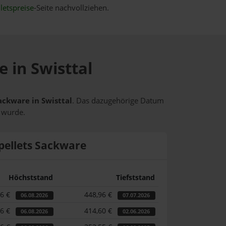
letspreise
-Seite nachvollziehen.
e in Swisttal
ackware in Swisttal
. Das dazugehörige Datum
t wurde.
pellets Sackware
Höchststand
Tiefststand
76 €
448,96 €
06.08.2026
07.07.2026
76 €
414,60 €
06.08.2026
02.06.2026