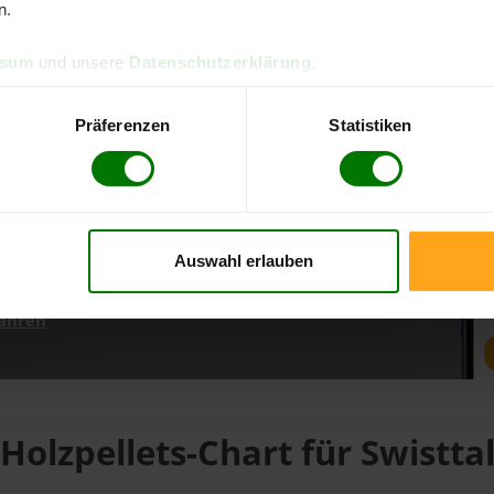
n.
ssum
und unsere
Datenschutzerklärung
.
d direkt online bestellen
m aktuellen Stand
Präferenzen
Statistiken
erfolgen
Auswahl erlauben
fahren
Holzpellets-Chart für Swistta