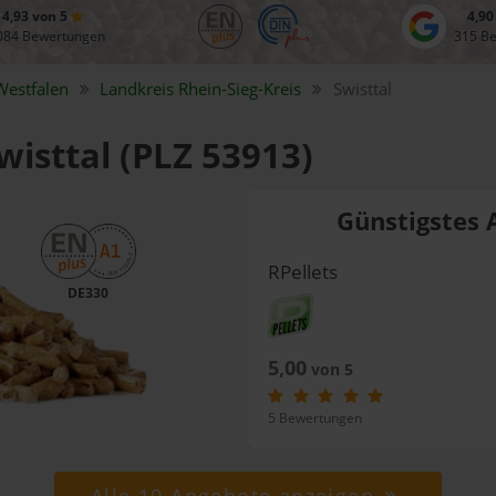
4,93 von 5
4,90
084 Bewertungen
315 B
Westfalen
Landkreis
Rhein-Sieg-Kreis
Swisttal
wisttal (PLZ 53913)
Günstigstes 
RPellets
DE330
5,00
von 5
5 Bewertungen