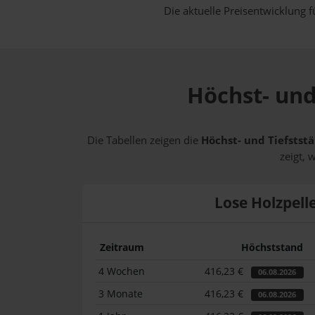
Die aktuelle Preisentwicklung f
Höchst- und 
Die Tabellen zeigen die
Höchst- und Tiefststä
zeigt, 
Lose Holzpell
Zeitraum
Höchststand
4 Wochen
416,23 €
06.08.2026
3 Monate
416,23 €
06.08.2026