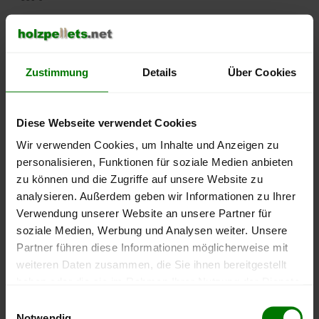
500 €
450 €
Zustimmung
Details
Über Cookies
400 €
Diese Webseite verwendet Cookies
350 €
Wir verwenden Cookies, um Inhalte und Anzeigen zu
personalisieren, Funktionen für soziale Medien anbieten
300 €
zu können und die Zugriffe auf unsere Website zu
250 €
analysieren. Außerdem geben wir Informationen zu Ihrer
September
Januar
Mai
Verwendung unserer Website an unsere Partner für
2025
2026
2026
soziale Medien, Werbung und Analysen weiter. Unsere
lose Ware
Sackware
Partner führen diese Informationen möglicherweise mit
Die aktuelle Preisentwicklung für Holzpellets in Deutschland
weiteren Daten zusammen, die Sie ihnen bereitgestellt
können Sie jederzeit auf unserer
Pelletspreise
-Seite
haben oder die sie im Rahmen Ihrer Nutzung der Dienste
nachvollziehen.
gesammelt haben.
Einwilligungsauswahl
Notwendig