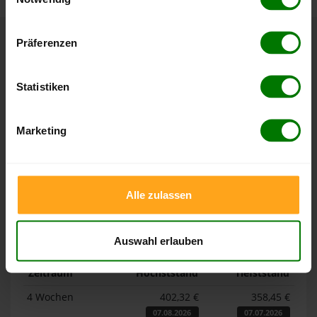
Hier finden Sie unser
Impressum
und unsere
Datenschutzerklärung
.
Präferenzen
Höchst- und Tiefststände der
Pelletspreise in Bergkamen
Statistiken
Die Tabellen zeigen die
Höchst- und Tiefststände der
Marketing
Pelletspreise für lose Holzpellets und Holzpellets
Sackware in Bergkamen
. Das dazugehörige Datum zeigt,
wann der Höchst- oder Tiefststand im jeweiligen Zeitraum
erreicht wurde.
Alle zulassen
Lose Holzpellets
Auswahl erlauben
Zeitraum
Höchststand
Tiefststand
4 Wochen
402,32 €
358,45 €
07.08.2026
07.07.2026