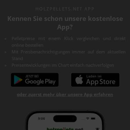
HOLZPELLETS.NET APP
Kennen Sie schon unsere kostenlose
App?
Pelletpreise mit einem Klick vergleichen und direkt
online bestellen
Mit Preisbenachrichtigungen immer auf dem aktuellen
Stand
Preisentwicklungen im Chart einfach nachverfolgen
oder zuerst mehr über unsere App erfahren