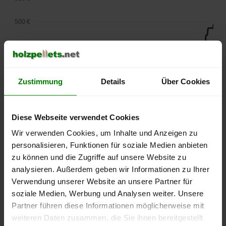
500 €
450 €
400 €
Zustimmung
Details
Über Cookies
350 €
300 €
Diese Webseite verwendet Cookies
Wir verwenden Cookies, um Inhalte und Anzeigen zu
250 €
personalisieren, Funktionen für soziale Medien anbieten
September
Januar
Mai
2025
2026
2026
zu können und die Zugriffe auf unsere Website zu
analysieren. Außerdem geben wir Informationen zu Ihrer
lose Ware
Sackware
Verwendung unserer Website an unsere Partner für
Die aktuelle Preisentwicklung für Holzpellets in Deutschland
soziale Medien, Werbung und Analysen weiter. Unsere
können Sie jederzeit auf unserer
Pelletspreise
-Seite
Partner führen diese Informationen möglicherweise mit
nachvollziehen.
weiteren Daten zusammen, die Sie ihnen bereitgestellt