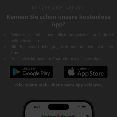
HOLZPELLETS.NET APP
Kennen Sie schon unsere kostenlose
App?
Pelletpreise mit einem Klick vergleichen und direkt
online bestellen
Mit Preisbenachrichtigungen immer auf dem aktuellen
Stand
Preisentwicklungen im Chart einfach nachverfolgen
oder zuerst mehr über unsere App erfahren