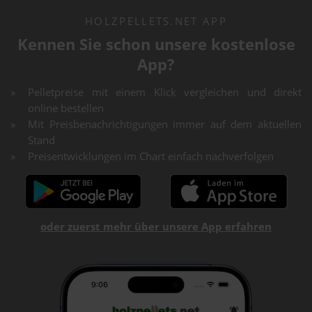
HOLZPELLETS.NET APP
Kennen Sie schon unsere kostenlose
App?
Pelletpreise mit einem Klick vergleichen und direkt
online bestellen
Mit Preisbenachrichtigungen immer auf dem aktuellen
Stand
Preisentwicklungen im Chart einfach nachverfolgen
oder zuerst mehr über unsere App erfahren