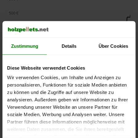
500 €
450 €
400 €
Zustimmung
Details
Über Cookies
350 €
Diese Webseite verwendet Cookies
300 €
Wir verwenden Cookies, um Inhalte und Anzeigen zu
250 €
personalisieren, Funktionen für soziale Medien anbieten
September
Januar
Mai
zu können und die Zugriffe auf unsere Website zu
2025
2026
2026
analysieren. Außerdem geben wir Informationen zu Ihrer
lose Ware
Sackware
Verwendung unserer Website an unsere Partner für
Die aktuelle Preisentwicklung für Holzpellets in Deutschland
soziale Medien, Werbung und Analysen weiter. Unsere
können Sie jederzeit auf unserer
Pelletspreise
-Seite
Partner führen diese Informationen möglicherweise mit
nachvollziehen.
weiteren Daten zusammen, die Sie ihnen bereitgestellt
haben oder die sie im Rahmen Ihrer Nutzung der Dienste