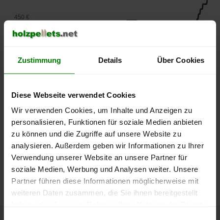
450 €
400 €
Zustimmung
Details
Über Cookies
350 €
300 €
Diese Webseite verwendet Cookies
250 €
Wir verwenden Cookies, um Inhalte und Anzeigen zu
September
Januar
Mai
personalisieren, Funktionen für soziale Medien anbieten
2025
2026
2026
zu können und die Zugriffe auf unsere Website zu
lose Ware
Sackware
analysieren. Außerdem geben wir Informationen zu Ihrer
Die aktuelle Preisentwicklung für Holzpellets in Deutschland
Verwendung unserer Website an unsere Partner für
können Sie jederzeit auf unserer
Pelletspreise
-Seite
soziale Medien, Werbung und Analysen weiter. Unsere
nachvollziehen.
Partner führen diese Informationen möglicherweise mit
weiteren Daten zusammen, die Sie ihnen bereitgestellt
haben oder die sie im Rahmen Ihrer Nutzung der Dienste
gesammelt haben.
Einwilligungsauswahl