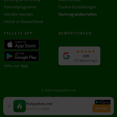
Partnerprogramm
Cookie-Einstellungen
Händler werden
Vertrag widerrufen
Heizöl in Deutschland
PELLETS APP
BEWERTUNGEN
4,90
317 Bewertungen
Infos zur App
© 2026 Holzpellets.net
Facebook
Instagram
WhatsApp
Holzpellets.net
×
Zur App
★★★★★
★★★★★
gratis