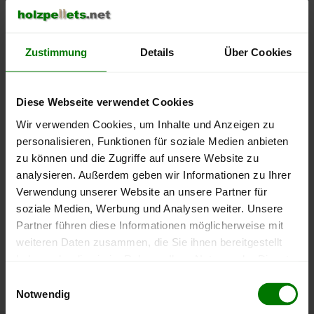
500 €
450 €
Zustimmung
Details
Über Cookies
400 €
Diese Webseite verwendet Cookies
350 €
Wir verwenden Cookies, um Inhalte und Anzeigen zu
300 €
personalisieren, Funktionen für soziale Medien anbieten
zu können und die Zugriffe auf unsere Website zu
250 €
analysieren. Außerdem geben wir Informationen zu Ihrer
September
Januar
Mai
Verwendung unserer Website an unsere Partner für
2025
2026
2026
soziale Medien, Werbung und Analysen weiter. Unsere
lose Ware
Sackware
Partner führen diese Informationen möglicherweise mit
Die aktuelle Preisentwicklung für Holzpellets in Deutschland
weiteren Daten zusammen, die Sie ihnen bereitgestellt
können Sie jederzeit auf unserer
Pelletspreise
-Seite
haben oder die sie im Rahmen Ihrer Nutzung der Dienste
nachvollziehen.
gesammelt haben.
Einwilligungsauswahl
Notwendig
Hier finden Sie unser
Impressum
und unsere