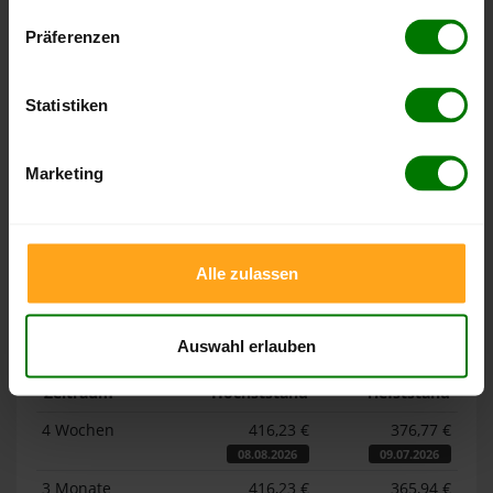
Datenschutzerklärung
.
Präferenzen
Höchst- und Tiefststände der
Pelletspreise in Sinzig
Statistiken
Die Tabellen zeigen die
Höchst- und Tiefststände der
Pelletspreise für lose Holzpellets und Holzpellets
Marketing
Sackware in Sinzig
. Das dazugehörige Datum zeigt, wann
der Höchst- oder Tiefststand im jeweiligen Zeitraum erreicht
wurde.
Alle zulassen
Lose Holzpellets
Auswahl erlauben
Zeitraum
Höchststand
Tiefststand
4 Wochen
416,23 €
376,77 €
08.08.2026
09.07.2026
3 Monate
416,23 €
365,94 €