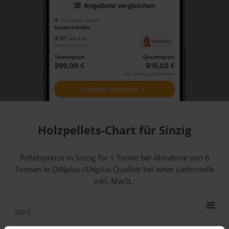
Holzpellets-Chart für Sinzig
Pelletspreise in Sinzig für 1 Tonne bei Abnahme
von 6
Tonnen
in DINplus-/ENplus-Qualität bei einer Lieferstelle
inkl. MwSt.:
550 €