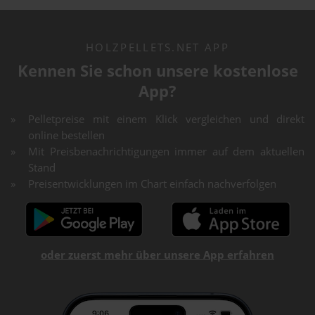
HOLZPELLETS.NET APP
Kennen Sie schon unsere kostenlose
App?
Pelletpreise mit einem Klick vergleichen und direkt
online bestellen
Mit Preisbenachrichtigungen immer auf dem aktuellen
Stand
Preisentwicklungen im Chart einfach nachverfolgen
oder zuerst mehr über unsere App erfahren