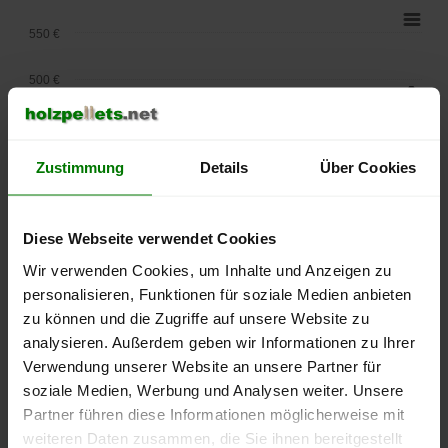
550 €
500 €
450 €
Zustimmung
Details
Über Cookies
400 €
350 €
Diese Webseite verwendet Cookies
300 €
Wir verwenden Cookies, um Inhalte und Anzeigen zu
personalisieren, Funktionen für soziale Medien anbieten
250 €
zu können und die Zugriffe auf unsere Website zu
September
Januar
Mai
2025
2026
2026
analysieren. Außerdem geben wir Informationen zu Ihrer
Verwendung unserer Website an unsere Partner für
lose Ware
Sackware
soziale Medien, Werbung und Analysen weiter. Unsere
Die aktuelle Preisentwicklung für Holzpellets in Deutschland
Partner führen diese Informationen möglicherweise mit
können Sie jederzeit auf unserer
Pelletspreise
-Seite
weiteren Daten zusammen, die Sie ihnen bereitgestellt