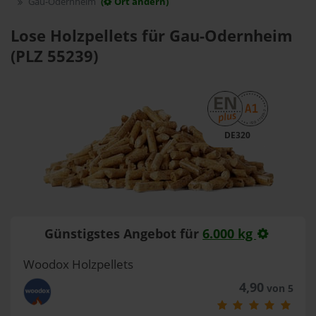
Gau-Odernheim
(
Ort ändern)
Lose Holzpellets für Gau-Odernheim
(PLZ 55239)
DE320
Günstigstes Angebot für
6.000 kg
Woodox Holzpellets
4,90
von 5