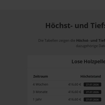
Höchst- und Tief
Die Tabellen zeigen die
Höchst- und Tief
dazugehörige Datu
Lose Holzpell
Zeitraum
Höchststand
4 Wochen
416,60 €
27.07.2026
3 Monate
416,60 €
27.07.2026
1 Jahr
416,60 €
27.07.2026