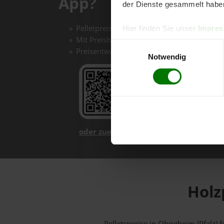
App?
der Dienste gesammelt habe
Pelletpreise mit einem Klick vergleichen un
Hier finden Sie unser
Impre
Mit Preisbenachrichtigungen immer auf de
Einwilligungsauswahl
Preisentwicklungen im Chart einfach nachv
Notwendig
oder zuerst mehr über unsere App er
Holz
Pelletspreise in Obrigheim (Pfalz