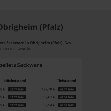
Obrigheim (Pfalz)
lets Sackware in Obrigheim (Pfalz)
. Das
um erreicht wurde.
pellets Sackware
Höchststand
Tiefststand
55 €
427,78 €
27.07.2026
09.07.2026
55 €
397,62 €
27.07.2026
08.06.2026
55 €
337,54 €
27.07.2026
08.08.2025