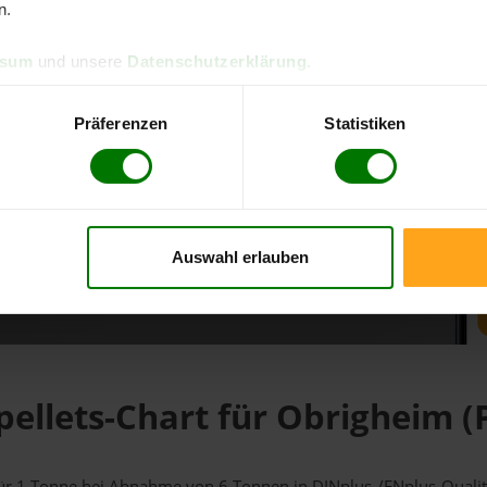
n.
d direkt online bestellen
ssum
und unsere
Datenschutzerklärung
.
m aktuellen Stand
erfolgen
Präferenzen
Statistiken
Auswahl erlauben
fahren
pellets-Chart für Obrigheim (P
) für 1 Tonne bei Abnahme
von 6 Tonnen
in DINplus-/ENplus-Qualität