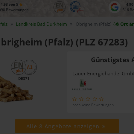
4,93 von 5
4,90
090 Bewertungen
316 B
falz
Landkreis
Bad Dürkheim
Obrigheim (Pfalz)
(
Ort ä
Obrigheim (Pfalz) (PLZ 67283)
Günstigstes 
Lauer Energiehandel Gm
DE371
noch keine Bewertungen
Alle 8 Angebote anzeigen