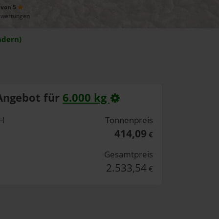
 von 5
ewertungen
ndern)
Angebot für
6.000 kg
bH
Tonnenpreis
414,09
€
Gesamtpreis
2.533,54
€