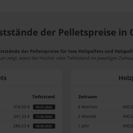
ststände der Pelletspreise in 
ststände der Pelletspreise für lose Holzpellets und Holzpel
m zeigt, wann der Höchst- oder Tiefststand im jeweiligen Zeitra
ets
Holz
Tiefststand
Zeitraum
374,50 €
4 Wochen
490,
09.07.2026
341,33 €
3 Monate
490,
11.06.2026
286,53 €
1 Jahr
490,
08.08.2025