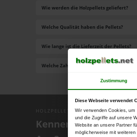
Wie werden die Holzpellets geliefert?
Welche Qualität haben die Pellets?
Wie lange ist die Lieferzeit der Pellets?
Welche Zahlungsarten gibt es?
Zustimmung
Diese Webseite verwendet 
Wir verwenden Cookies, um I
HOLZPELLETS.NET APP
und die Zugriffe auf unsere 
Kennen Sie schon uns
Website an unsere Partner fü
möglicherweise mit weiteren