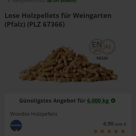
Weingarten (Pfalz)
(
Ort ändern)
Lose Holzpellets für Weingarten
(Pfalz) (PLZ 67366)
DE320
Günstigstes Angebot für
6.000 kg
Woodox Holzpellets
4,90
von 5