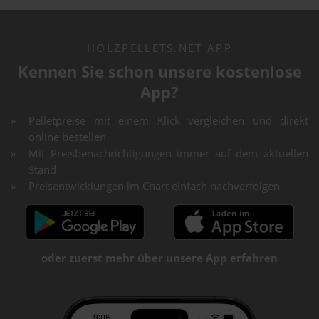
HOLZPELLETS.NET APP
Kennen Sie schon unsere kostenlose
App?
Pelletpreise mit einem Klick vergleichen und direkt
online bestellen
Mit Preisbenachrichtigungen immer auf dem aktuellen
Stand
Preisentwicklungen im Chart einfach nachverfolgen
oder zuerst mehr über unsere App erfahren