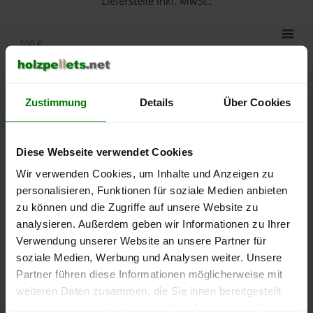
Lieferstelle inkl. MwSt.:
550 €
500 €
Zustimmung
Details
Über Cookies
450 €
400 €
Diese Webseite verwendet Cookies
350 €
Wir verwenden Cookies, um Inhalte und Anzeigen zu
personalisieren, Funktionen für soziale Medien anbieten
300 €
zu können und die Zugriffe auf unsere Website zu
analysieren. Außerdem geben wir Informationen zu Ihrer
250 €
Verwendung unserer Website an unsere Partner für
September
Januar
Mai
soziale Medien, Werbung und Analysen weiter. Unsere
2025
2026
2026
Partner führen diese Informationen möglicherweise mit
lose Ware
Sackware
weiteren Daten zusammen, die Sie ihnen bereitgestellt
Die aktuelle Preisentwicklung für Holzpellets in Deutschland
haben oder die sie im Rahmen Ihrer Nutzung der Dienste