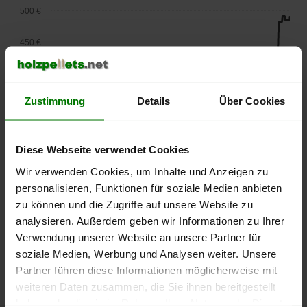
500 €
450 €
400 €
Zustimmung
Details
Über Cookies
350 €
300 €
Diese Webseite verwendet Cookies
250 €
Wir verwenden Cookies, um Inhalte und Anzeigen zu
September
Januar
Mai
personalisieren, Funktionen für soziale Medien anbieten
2025
2026
2026
zu können und die Zugriffe auf unsere Website zu
lose Ware
Sackware
analysieren. Außerdem geben wir Informationen zu Ihrer
Die aktuelle Preisentwicklung für Holzpellets in Deutschland
Verwendung unserer Website an unsere Partner für
können Sie jederzeit auf unserer
Pelletspreise
-Seite
soziale Medien, Werbung und Analysen weiter. Unsere
nachvollziehen.
Partner führen diese Informationen möglicherweise mit
weiteren Daten zusammen, die Sie ihnen bereitgestellt
haben oder die sie im Rahmen Ihrer Nutzung der Dienste