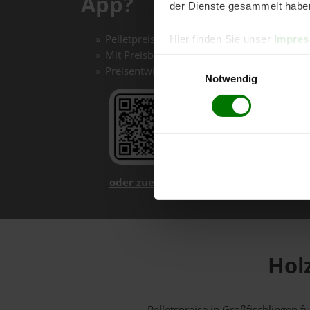
App?
der Dienste gesammelt habe
Pelletpreise mit einem Klick vergleichen un
Hier finden Sie unser
Impre
Mit Preisbenachrichtigungen immer auf de
Einwilligungsauswahl
Preisentwicklungen im Chart einfach nachv
Notwendig
oder zuerst mehr über unsere App er
Hol
Pelletspreise in Großfischlingen