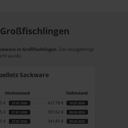
 Großfischlingen
Sackware in Großfischlingen
. Das dazugehörige
icht wurde.
pellets Sackware
Höchststand
Tiefststand
55 €
427,78 €
27.07.2026
10.07.2026
55 €
397,62 €
27.07.2026
08.06.2026
55 €
341,85 €
27.07.2026
09.08.2025