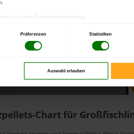
n.
d direkt online bestellen
ssum
und unsere
Datenschutzerklärung
.
m aktuellen Stand
erfolgen
Präferenzen
Statistiken
Auswahl erlauben
fahren
zpellets-Chart für Großfischli
 für 1 Tonne bei Abnahme
von 6 Tonnen
in DINplus-/ENplus-Qualität