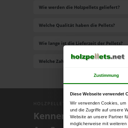
Wie werden die Holzpellets geliefert?
Welche Qualität haben die Pellets?
Wie lange ist die Lieferzeit der Pellets?
Welche Zahlungsarten gibt es?
Zustimmung
Diese Webseite verwendet 
Wir verwenden Cookies, um I
HOLZPELLETS.NET APP
und die Zugriffe auf unsere 
Kennen Sie schon uns
Website an unsere Partner fü
möglicherweise mit weiteren