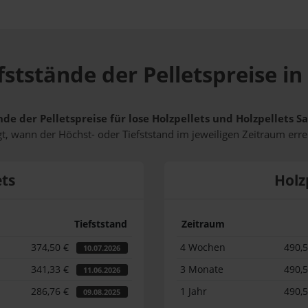
fststände der Pelletspreise in
nde der Pelletspreise für lose Holzpellets und Holzpellets 
t, wann der Höchst- oder Tiefststand im jeweiligen Zeitraum erre
ets
Holz
Tiefststand
Zeitraum
374,50 €
4 Wochen
490,
10.07.2026
341,33 €
3 Monate
490,
11.06.2026
286,76 €
1 Jahr
490,
09.08.2025