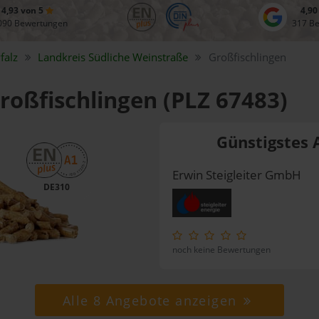
4,93 von 5
4,90
090 Bewertungen
317 B
falz
Landkreis
Südliche Weinstraße
Großfischlingen
Großfischlingen (PLZ 67483)
Günstigstes 
Erwin Steigleiter GmbH
DE310
noch keine Bewertungen
Alle 8 Angebote anzeigen