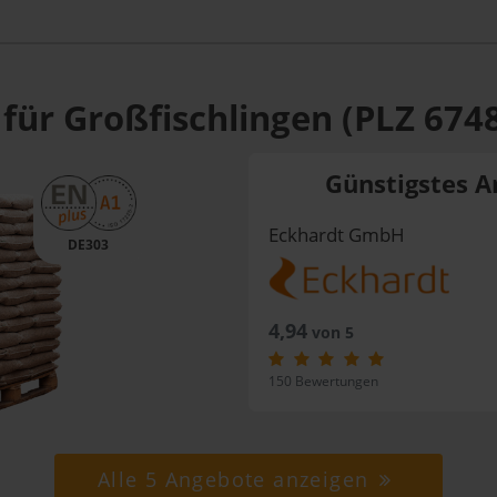
für Großfischlingen (PLZ 674
Günstigstes A
Eckhardt GmbH
DE303
4,94
von 5
150 Bewertungen
Alle 5 Angebote anzeigen