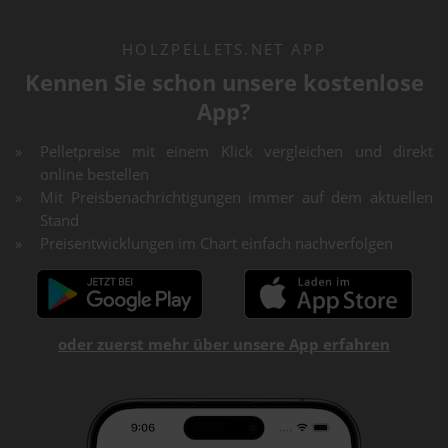
HOLZPELLETS.NET APP
Kennen Sie schon unsere kostenlose
App?
Pelletpreise mit einem Klick vergleichen und direkt
online bestellen
Mit Preisbenachrichtigungen immer auf dem aktuellen
Stand
Preisentwicklungen im Chart einfach nachverfolgen
oder zuerst mehr über unsere App erfahren