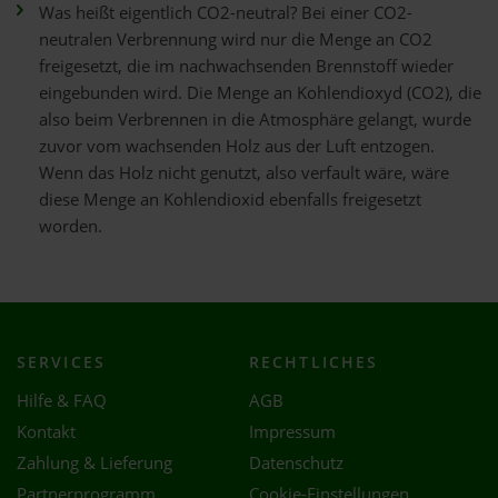
Was heißt eigentlich CO2-neutral? Bei einer CO2-
neutralen Verbrennung wird nur die Menge an CO2
freigesetzt, die im nachwachsenden Brennstoff wieder
eingebunden wird. Die Menge an Kohlendioxyd (CO2), die
also beim Verbrennen in die Atmosphäre gelangt, wurde
zuvor vom wachsenden Holz aus der Luft entzogen.
Wenn das Holz nicht genutzt, also verfault wäre, wäre
diese Menge an Kohlendioxid ebenfalls freigesetzt
worden.
SERVICES
RECHTLICHES
Hilfe & FAQ
AGB
Kontakt
Impressum
Zahlung & Lieferung
Datenschutz
Partnerprogramm
Cookie-Einstellungen