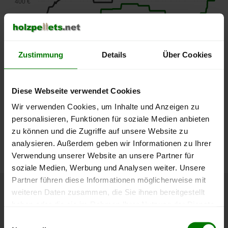
400 €
350 €
300 €
Zustimmung
Details
Über Cookies
250 €
September
Januar
Mai
2025
2026
2026
Diese Webseite verwendet Cookies
lose Ware
Sackware
Wir verwenden Cookies, um Inhalte und Anzeigen zu
personalisieren, Funktionen für soziale Medien anbieten
Die aktuelle Preisentwicklung für Holzpellets in Deutschland
zu können und die Zugriffe auf unsere Website zu
können Sie jederzeit auf unserer
Pelletspreise
-Seite
analysieren. Außerdem geben wir Informationen zu Ihrer
nachvollziehen.
Verwendung unserer Website an unsere Partner für
soziale Medien, Werbung und Analysen weiter. Unsere
Partner führen diese Informationen möglicherweise mit
weiteren Daten zusammen, die Sie ihnen bereitgestellt
Höchst- und Tiefststände der
haben oder die sie im Rahmen Ihrer Nutzung der Dienste
Pelletspreise in Karl
gesammelt haben.
Einwilligungsauswahl