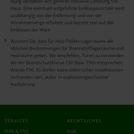
Iburg verstehen sich generell inklusive Lieferung frei
Haus. Eine eventuell aufgeführte Einblaspauschale wird
unabhängig von der Entfernung und von der
Abnahmemenge erhoben und bezieht rein auf das
Einblasen der Ware.
Wussten Sie, dass für Holz-Pellets-Lagerräume die
üblichen Bestimmungen für Brennstofflagerräume und
Heizräume gelten. Wir empfehlen, Türen zu verwenden
die der Brandschutzklasse T30 (bzw. T90) entsprechen,
Wände F90. Es dürfen keine elektrischen Installationen
vorhanden sein, außer in explosionsgeschützter
Ausführung.
SERVICES
RECHTLICHES
Hilfe & FAQ
AGB