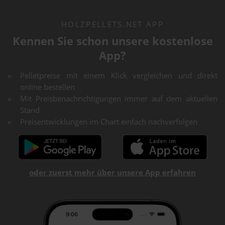
HOLZPELLETS.NET APP
Kennen Sie schon unsere kostenlose
App?
Pelletpreise mit einem Klick vergleichen und direkt
online bestellen
Mit Preisbenachrichtigungen immer auf dem aktuellen
Stand
Preisentwicklungen im Chart einfach nachverfolgen
oder zuerst mehr über unsere App erfahren