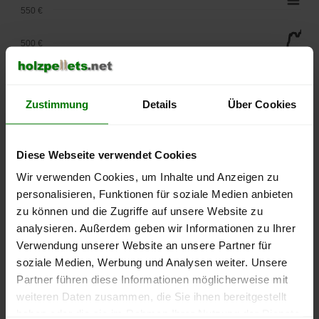
550 €
500 €
450 €
Zustimmung
Details
Über Cookies
400 €
350 €
Diese Webseite verwendet Cookies
300 €
Wir verwenden Cookies, um Inhalte und Anzeigen zu
personalisieren, Funktionen für soziale Medien anbieten
250 €
zu können und die Zugriffe auf unsere Website zu
September
Januar
Mai
analysieren. Außerdem geben wir Informationen zu Ihrer
2025
2026
2026
Verwendung unserer Website an unsere Partner für
lose Ware
Sackware
soziale Medien, Werbung und Analysen weiter. Unsere
Die aktuelle Preisentwicklung für Holzpellets in Deutschland
Partner führen diese Informationen möglicherweise mit
können Sie jederzeit auf unserer
Pelletspreise
-Seite
weiteren Daten zusammen, die Sie ihnen bereitgestellt
nachvollziehen.
haben oder die sie im Rahmen Ihrer Nutzung der Dienste