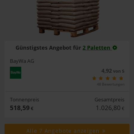
Günstigstes Angebot für
2 Paletten
BayWa AG
4,92
von 5
48 Bewertungen
Tonnenpreis
Gesamtpreis
518,59
1.026,80
€
€
Alle 7 Angebote anzeigen