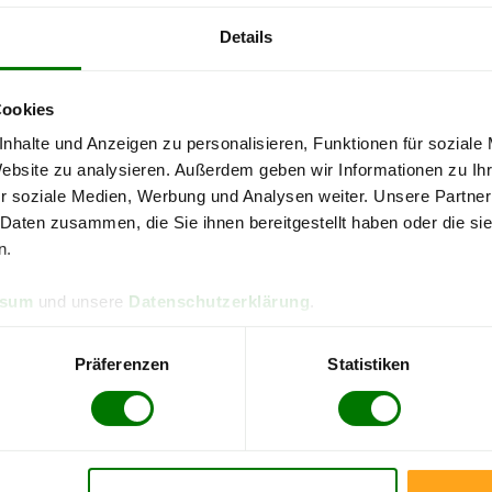
Details
4,93 von 5
4,90
090 Bewertungen
316 B
Cookies
falz
Landkreis Donnersbergkreis
nhalte und Anzeigen zu personalisieren, Funktionen für soziale
Website zu analysieren. Außerdem geben wir Informationen zu I
re Pellets-Informationen
zu erhalten, wählen Sie bitte
Ihren O
r soziale Medien, Werbung und Analysen weiter. Unsere Partner
 Daten zusammen, die Sie ihnen bereitgestellt haben oder die s
Breunigweiler
n.
Dreisen
ssum
und unsere
Datenschutzerklärung
.
Göllheim
Katzenbach
Präferenzen
Statistiken
Lohnsfeld
Niederhausen an der Appel
Ottersheim
Sippersfeld