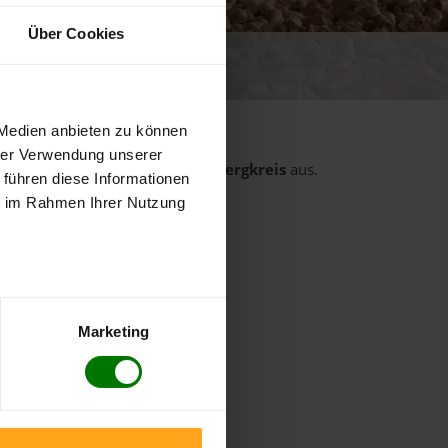
Über Cookies
 von 5
ewertungen
 Medien anbieten zu können
hrer Verwendung unserer
rt
aus dem Landkreis
Donnersbergkreis
aus.
 führen diese Informationen
ie im Rahmen Ihrer Nutzung
Dannenfels
Eisenberg (Pfalz)
Höringen
Kirchheimbolanden
Marketing
Marnheim
Oberndorf
Ramsen
Unkenbach