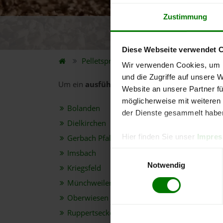
Zustimmung
5.
Diese Webseite verwendet 
Pelletspreise
Bundesland
Rheinland-P
Wir verwenden Cookies, um I
und die Zugriffe auf unsere 
Um ein
ausführliches Preisangebot
und
nähe
Website an unsere Partner fü
möglicherweise mit weiteren
Bolanden
der Dienste gesammelt habe
Dielkirchen
Hier finden Sie unser
Impre
Gerbach Pfalz
Imsbach
Einwilligungsauswahl
Notwendig
Kriegsfeld
Münchweiler an der Alsenz
Oberwiesen
Ruppertsecken