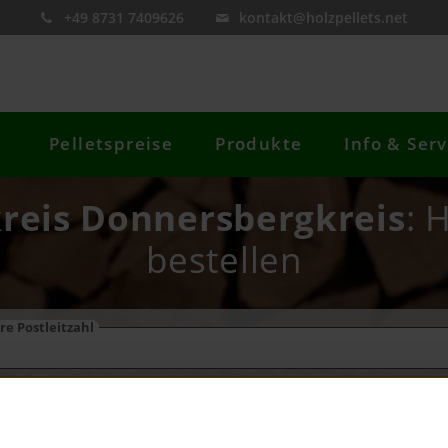
+49 8731 7409626
kontakt@holzpellets.net
Pelletspreise
Produkte
Info & Serv
kreis Donnersbergkreis
: 
bestellen
re Postleitzahl
Preis berechnen