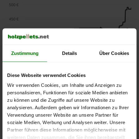
500 €
450 €
400 €
350 €
Zustimmung
Details
Über Cookies
300 €
Diese Webseite verwendet Cookies
250 €
September
Januar
Mai
Wir verwenden Cookies, um Inhalte und Anzeigen zu
2025
2026
2026
personalisieren, Funktionen für soziale Medien anbieten
lose Ware
Sackware
zu können und die Zugriffe auf unsere Website zu
Die aktuelle Preisentwicklung für Holzpellets in Deutschland
analysieren. Außerdem geben wir Informationen zu Ihrer
können Sie jederzeit auf unserer
Pelletspreise
-Seite
Verwendung unserer Website an unsere Partner für
nachvollziehen.
soziale Medien, Werbung und Analysen weiter. Unsere
Partner führen diese Informationen möglicherweise mit
weiteren Daten zusammen, die Sie ihnen bereitgestellt