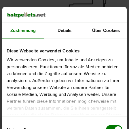
400 €
350 €
Zustimmung
Details
Über Cookies
300 €
Diese Webseite verwendet Cookies
Wir verwenden Cookies, um Inhalte und Anzeigen zu
250 €
September
Januar
Mai
personalisieren, Funktionen für soziale Medien anbieten
2025
2026
2026
zu können und die Zugriffe auf unsere Website zu
lose Ware
Sackware
analysieren. Außerdem geben wir Informationen zu Ihrer
Verwendung unserer Website an unsere Partner für
Die aktuelle Preisentwicklung für Holzpellets in Deutschland
soziale Medien, Werbung und Analysen weiter. Unsere
können Sie jederzeit auf unserer
Pelletspreise
-Seite
Partner führen diese Informationen möglicherweise mit
nachvollziehen.
weiteren Daten zusammen, die Sie ihnen bereitgestellt
haben oder die sie im Rahmen Ihrer Nutzung der Dienste
gesammelt haben.
Einwilligungsauswahl