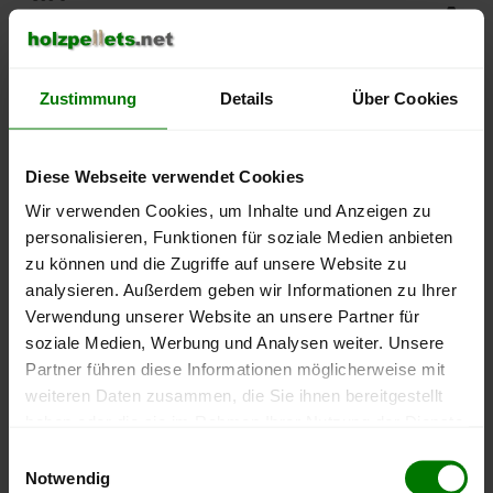
450 €
Zustimmung
Details
Über Cookies
400 €
Diese Webseite verwendet Cookies
350 €
Wir verwenden Cookies, um Inhalte und Anzeigen zu
personalisieren, Funktionen für soziale Medien anbieten
300 €
zu können und die Zugriffe auf unsere Website zu
analysieren. Außerdem geben wir Informationen zu Ihrer
250 €
Verwendung unserer Website an unsere Partner für
September
Januar
Mai
2025
2026
2026
soziale Medien, Werbung und Analysen weiter. Unsere
Partner führen diese Informationen möglicherweise mit
lose Ware
Sackware
weiteren Daten zusammen, die Sie ihnen bereitgestellt
Die aktuelle Preisentwicklung für Holzpellets in Deutschland
haben oder die sie im Rahmen Ihrer Nutzung der Dienste
können Sie jederzeit auf unserer
Pelletspreise
-Seite
gesammelt haben.
Einwilligungsauswahl
nachvollziehen.
Notwendig