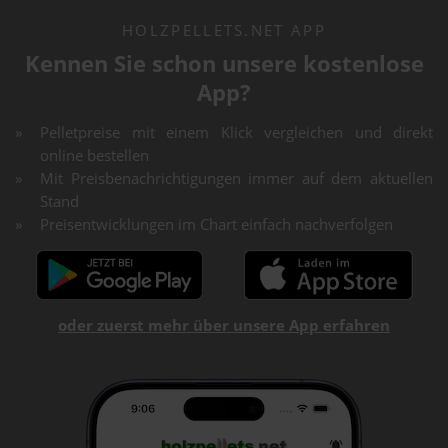
HOLZPELLETS.NET APP
Kennen Sie schon unsere kostenlose
App?
Pelletpreise mit einem Klick vergleichen und direkt
online bestellen
Mit Preisbenachrichtigungen immer auf dem aktuellen
Stand
Preisentwicklungen im Chart einfach nachverfolgen
oder zuerst mehr über unsere App erfahren