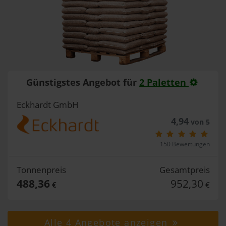
Günstigstes Angebot für
2 Paletten
Eckhardt GmbH
4,94
von 5
150 Bewertungen
Tonnenpreis
Gesamtpreis
488,36
952,30
€
€
Alle 4 Angebote anzeigen