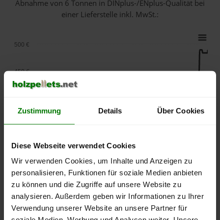
Abnahme
von 6 Tonnen
in DINplus-/ENplus-Qualität bei
einer Lieferstelle inkl. MwSt.:
500 €
450 €
400 €
Zustimmung
Details
Über Cookies
350 €
Diese Webseite verwendet Cookies
300 €
Wir verwenden Cookies, um Inhalte und Anzeigen zu
personalisieren, Funktionen für soziale Medien anbieten
250 €
zu können und die Zugriffe auf unsere Website zu
September
Januar
Mai
2025
2026
2026
analysieren. Außerdem geben wir Informationen zu Ihrer
Verwendung unserer Website an unsere Partner für
lose Ware
Sackware
soziale Medien, Werbung und Analysen weiter. Unsere