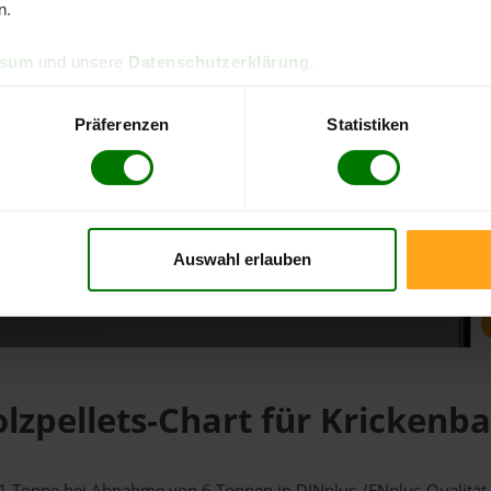
n.
d direkt online bestellen
ssum
und unsere
Datenschutzerklärung
.
m aktuellen Stand
erfolgen
Präferenzen
Statistiken
Auswahl erlauben
fahren
lzpellets-Chart für Krickenb
ür 1 Tonne bei Abnahme
von 6 Tonnen
in DINplus-/ENplus-Qualität b