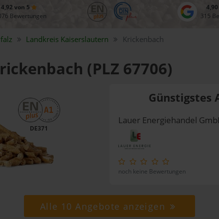
4,92 von 5
4,90
076 Bewertungen
315 B
falz
Landkreis
Kaiserslautern
Krickenbach
Krickenbach (PLZ 67706)
Günstigstes 
Lauer Energiehandel Gm
DE371
noch keine Bewertungen
Alle 10 Angebote anzeigen