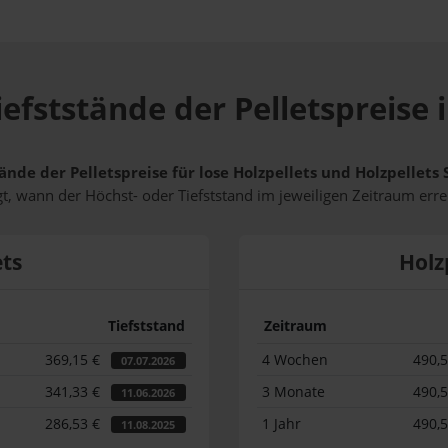
efststände der Pelletspreise
ände der Pelletspreise für lose Holzpellets und Holzpellet
t, wann der Höchst- oder Tiefststand im jeweiligen Zeitraum erre
ets
Holz
Tiefststand
Zeitraum
369,15 €
4 Wochen
490,
07.07.2026
341,33 €
3 Monate
490,
11.06.2026
286,53 €
1 Jahr
490,
11.08.2025