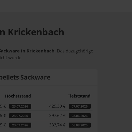
 in Krickenbach
s Sackware in Krickenbach
. Das dazugehörige
icht wurde.
pellets Sackware
Höchststand
Tiefststand
55 €
425,30 €
23.07.2026
07.07.2026
55 €
397,62 €
23.07.2026
08.06.2026
55 €
333,74 €
23.07.2026
06.08.2025