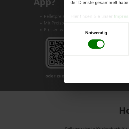
App?
der Dienste gesammelt habe
Pelletpreise mit einem Klick vergleichen un
Hier finden Sie unser
Impre
Mit Preisbenachrichtigungen immer auf de
Einwilligungsauswahl
Preisentwicklungen im Chart einfach nachv
Notwendig
oder zuerst mehr über unsere App er
Ho
Pelletspreise in Krickenbach f