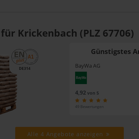
 für Krickenbach (PLZ 67706)
Günstigstes A
BayWa AG
DE314
4,92
von 5
49 Bewertungen
Alle 4 Angebote anzeigen