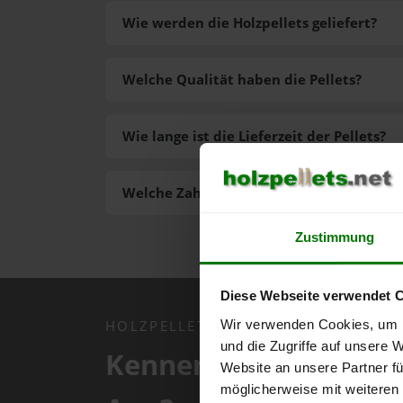
Wie werden die Holzpellets geliefert?
Welche Qualität haben die Pellets?
Wie lange ist die Lieferzeit der Pellets?
Welche Zahlungsarten gibt es?
Zustimmung
Diese Webseite verwendet 
Wir verwenden Cookies, um I
HOLZPELLETS.NET APP
und die Zugriffe auf unsere 
Kennen Sie schon uns
Website an unsere Partner fü
möglicherweise mit weiteren