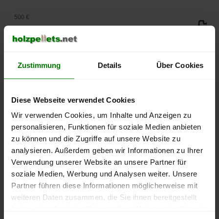
500 €
450 €
400 €
Zustimmung
Details
Über Cookies
350 €
Diese Webseite verwendet Cookies
300 €
Wir verwenden Cookies, um Inhalte und Anzeigen zu
personalisieren, Funktionen für soziale Medien anbieten
250 €
September
Januar
Mai
zu können und die Zugriffe auf unsere Website zu
2025
2026
2026
analysieren. Außerdem geben wir Informationen zu Ihrer
lose Ware
Sackware
Verwendung unserer Website an unsere Partner für
soziale Medien, Werbung und Analysen weiter. Unsere
Die aktuelle Preisentwicklung für Holzpellets in Deutschland
Partner führen diese Informationen möglicherweise mit
können Sie jederzeit auf unserer
Pelletspreise
-Seite
weiteren Daten zusammen, die Sie ihnen bereitgestellt
nachvollziehen.
haben oder die sie im Rahmen Ihrer Nutzung der Dienste