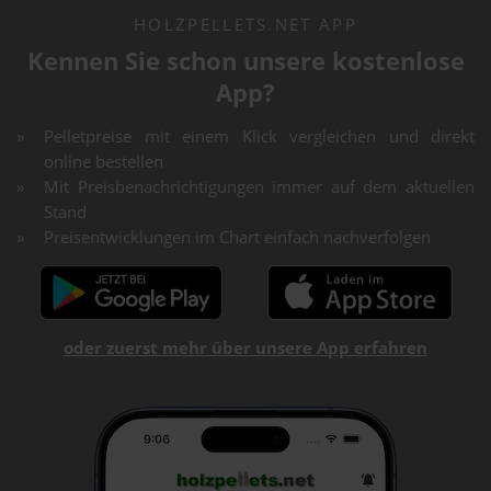
HOLZPELLETS.NET APP
Kennen Sie schon unsere kostenlose
App?
Pelletpreise mit einem Klick vergleichen und direkt
online bestellen
Mit Preisbenachrichtigungen immer auf dem aktuellen
Stand
Preisentwicklungen im Chart einfach nachverfolgen
oder zuerst mehr über unsere App erfahren