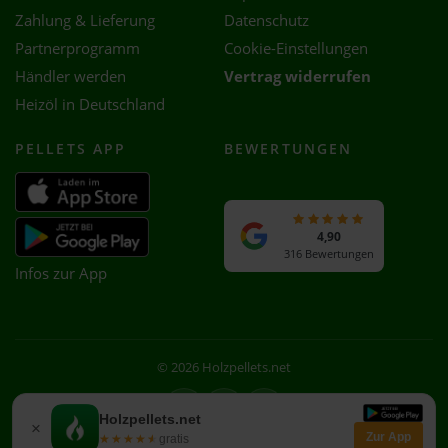
Zahlung & Lieferung
Datenschutz
Partnerprogramm
Cookie-Einstellungen
Händler werden
Vertrag widerrufen
Heizöl in Deutschland
PELLETS APP
BEWERTUNGEN
4,90
316 Bewertungen
Infos zur App
© 2026 Holzpellets.net
Facebook
Instagram
WhatsApp
Holzpellets.net
×
Zur App
★★★★★
★★★★★
gratis