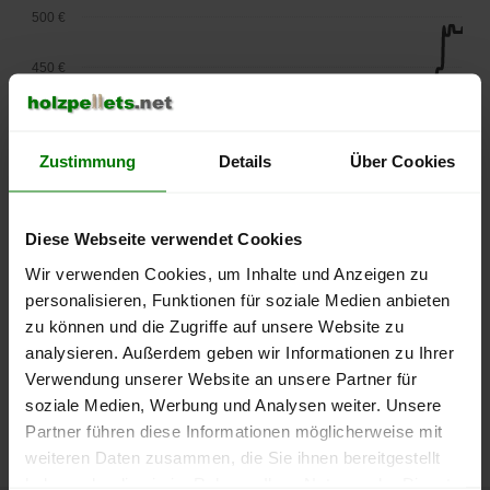
500 €
450 €
400 €
Zustimmung
Details
Über Cookies
350 €
300 €
Diese Webseite verwendet Cookies
250 €
Wir verwenden Cookies, um Inhalte und Anzeigen zu
September
Januar
Mai
personalisieren, Funktionen für soziale Medien anbieten
2025
2026
2026
zu können und die Zugriffe auf unsere Website zu
lose Ware
Sackware
analysieren. Außerdem geben wir Informationen zu Ihrer
Die aktuelle Preisentwicklung für Holzpellets in Deutschland
Verwendung unserer Website an unsere Partner für
können Sie jederzeit auf unserer
Pelletspreise
-Seite
soziale Medien, Werbung und Analysen weiter. Unsere
nachvollziehen.
Partner führen diese Informationen möglicherweise mit
weiteren Daten zusammen, die Sie ihnen bereitgestellt
haben oder die sie im Rahmen Ihrer Nutzung der Dienste