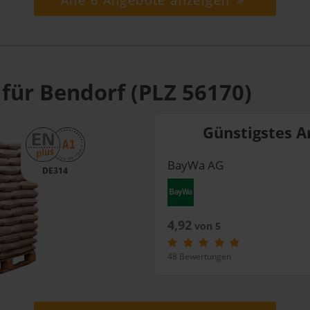
Alle 6 Angebote anzeigen
 für Bendorf (PLZ 56170)
Günstigstes A
BayWa AG
DE314
4,92
von 5
48 Bewertungen