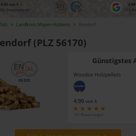
4,93 von 5
4,90
090 Bewertungen
316 B
falz
Landkreis
Mayen-Koblenz
Bendorf
Bendorf (PLZ 56170)
Günstigstes 
Woodox Holzpellets
DE320
4,90
von 5
191 Bewertungen