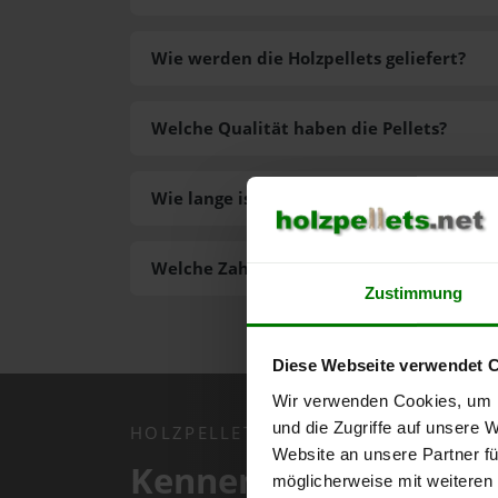
Wie werden die Holzpellets geliefert?
Welche Qualität haben die Pellets?
Wie lange ist die Lieferzeit der Pellets?
Welche Zahlungsarten gibt es?
Zustimmung
Diese Webseite verwendet 
Wir verwenden Cookies, um I
und die Zugriffe auf unsere 
HOLZPELLETS.NET APP
Website an unsere Partner fü
Kennen Sie schon uns
möglicherweise mit weiteren