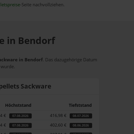
letspreise
-Seite nachvollziehen.
e in Bendorf
Sackware in Bendorf
. Das dazugehörige Datum
t wurde.
pellets Sackware
Höchststand
Tiefststand
44 €
416,98 €
07.08.2026
08.07.2026
44 €
402,60 €
07.08.2026
08.06.2026