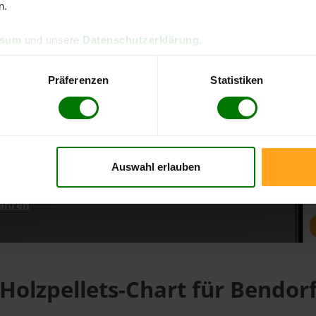
n.
ssum
und unsere
Datenschutzerklärung
.
d direkt online bestellen
m aktuellen Stand
Präferenzen
Statistiken
erfolgen
Auswahl erlauben
fahren
Holzpellets-Chart für Bendor