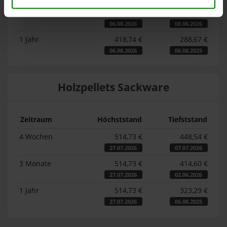
3 Monate
418,74 €
360,02 €
06.08.2026
08.06.2026
1 Jahr
418,74 €
288,67 €
06.08.2026
06.08.2025
Holzpellets Sackware
Zeitraum
Höchststand
Tiefststand
4 Wochen
514,73 €
448,54 €
27.07.2026
07.07.2026
3 Monate
514,73 €
414,60 €
27.07.2026
02.06.2026
1 Jahr
514,73 €
323,29 €
27.07.2026
06.08.2025