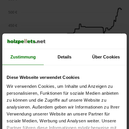
500 €
450 €
400 €
350 €
Zustimmung
Details
Über Cookies
300 €
Diese Webseite verwendet Cookies
250 €
September
Januar
Mai
Wir verwenden Cookies, um Inhalte und Anzeigen zu
2025
2026
2026
personalisieren, Funktionen für soziale Medien anbieten
lose Ware
Sackware
zu können und die Zugriffe auf unsere Website zu
Die aktuelle Preisentwicklung für Holzpellets in Deutschland
analysieren. Außerdem geben wir Informationen zu Ihrer
können Sie jederzeit auf unserer
Pelletspreise
-Seite
Verwendung unserer Website an unsere Partner für
nachvollziehen.
soziale Medien, Werbung und Analysen weiter. Unsere
Partner führen diese Informationen möglicherweise mit