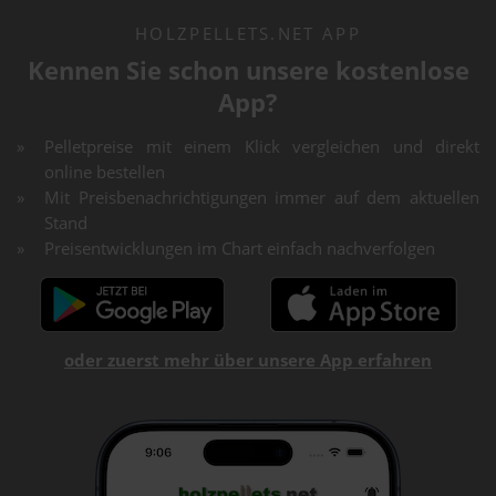
HOLZPELLETS.NET APP
Kennen Sie schon unsere kostenlose
App?
Pelletpreise mit einem Klick vergleichen und direkt
online bestellen
Mit Preisbenachrichtigungen immer auf dem aktuellen
Stand
Preisentwicklungen im Chart einfach nachverfolgen
oder zuerst mehr über unsere App erfahren