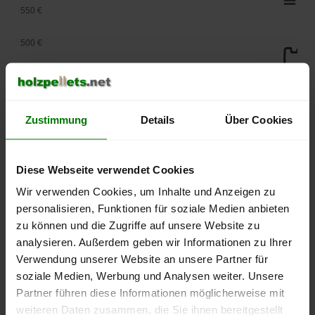
550 €
500 €
450 €
400 €
Zustimmung
Details
Über Cookies
350 €
Diese Webseite verwendet Cookies
300 €
Wir verwenden Cookies, um Inhalte und Anzeigen zu
250 €
personalisieren, Funktionen für soziale Medien anbieten
September
Januar
Mai
zu können und die Zugriffe auf unsere Website zu
2025
2026
2026
analysieren. Außerdem geben wir Informationen zu Ihrer
lose Ware
Sackware
Verwendung unserer Website an unsere Partner für
Die aktuelle Preisentwicklung für Holzpellets in Deutschland
soziale Medien, Werbung und Analysen weiter. Unsere
können Sie jederzeit auf unserer
Pelletspreise
-Seite
Partner führen diese Informationen möglicherweise mit
nachvollziehen.
weiteren Daten zusammen, die Sie ihnen bereitgestellt