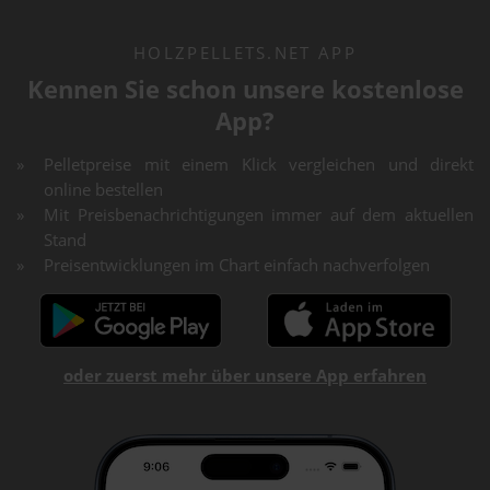
HOLZPELLETS.NET APP
Kennen Sie schon unsere kostenlose
App?
Pelletpreise mit einem Klick vergleichen und direkt
online bestellen
Mit Preisbenachrichtigungen immer auf dem aktuellen
Stand
Preisentwicklungen im Chart einfach nachverfolgen
oder zuerst mehr über unsere App erfahren