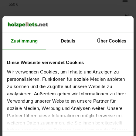
550 €
500 €
450 €
Zustimmung
Details
Über Cookies
400 €
350 €
Diese Webseite verwendet Cookies
Wir verwenden Cookies, um Inhalte und Anzeigen zu
300 €
personalisieren, Funktionen für soziale Medien anbieten
zu können und die Zugriffe auf unsere Website zu
250 €
September
Januar
Mai
analysieren. Außerdem geben wir Informationen zu Ihrer
2025
2026
2026
Verwendung unserer Website an unsere Partner für
lose Ware
Sackware
soziale Medien, Werbung und Analysen weiter. Unsere
Partner führen diese Informationen möglicherweise mit
Die aktuelle Preisentwicklung für Holzpellets in Deutschland
weiteren Daten zusammen, die Sie ihnen bereitgestellt
können Sie jederzeit auf unserer
Pelletspreise
-Seite
haben oder die sie im Rahmen Ihrer Nutzung der Dienste
nachvollziehen.