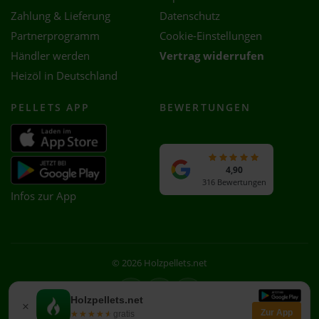
Zahlung & Lieferung
Datenschutz
Partnerprogramm
Cookie-Einstellungen
Händler werden
Vertrag widerrufen
Heizöl in Deutschland
PELLETS APP
BEWERTUNGEN
4,90
316 Bewertungen
Infos zur App
© 2026 Holzpellets.net
Facebook
Instagram
WhatsApp
Holzpellets.net
×
Zur App
★★★★★
★★★★★
gratis