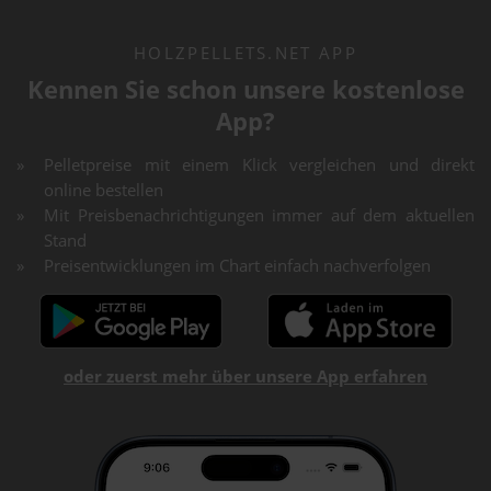
HOLZPELLETS.NET APP
Kennen Sie schon unsere kostenlose
App?
Pelletpreise mit einem Klick vergleichen und direkt
online bestellen
Mit Preisbenachrichtigungen immer auf dem aktuellen
Stand
Preisentwicklungen im Chart einfach nachverfolgen
oder zuerst mehr über unsere App erfahren