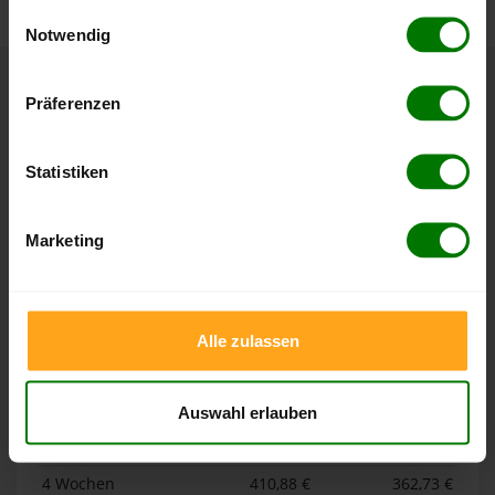
gesammelt haben.
Einwilligungsauswahl
Notwendig
Hier finden Sie unser
Impressum
und unsere
Datenschutzerklärung
.
Höchst- und Tiefststände der
Präferenzen
Pelletspreise in Gönnersdorf
Statistiken
Die Tabellen zeigen die
Höchst- und Tiefststände der
Pelletspreise für lose Holzpellets und Holzpellets
Marketing
Sackware in Gönnersdorf
. Das dazugehörige Datum zeigt,
wann der Höchst- oder Tiefststand im jeweiligen Zeitraum
erreicht wurde.
Alle zulassen
Lose Holzpellets
Auswahl erlauben
Zeitraum
Höchststand
Tiefststand
4 Wochen
410,88 €
362,73 €