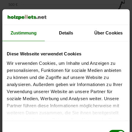
500 €
450 €
400 €
Zustimmung
Details
Über Cookies
350 €
Diese Webseite verwendet Cookies
300 €
Wir verwenden Cookies, um Inhalte und Anzeigen zu
personalisieren, Funktionen für soziale Medien anbieten
250 €
zu können und die Zugriffe auf unsere Website zu
September
Januar
Mai
2025
2026
2026
analysieren. Außerdem geben wir Informationen zu Ihrer
lose Ware
Sackware
Verwendung unserer Website an unsere Partner für
soziale Medien, Werbung und Analysen weiter. Unsere
Die aktuelle Preisentwicklung für Holzpellets in Deutschland
Partner führen diese Informationen möglicherweise mit
können Sie jederzeit auf unserer
Pelletspreise
-Seite
weiteren Daten zusammen, die Sie ihnen bereitgestellt
nachvollziehen.
haben oder die sie im Rahmen Ihrer Nutzung der Dienste
gesammelt haben.
Einwilligungsauswahl