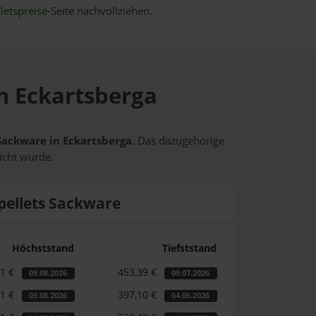
letspreise
-Seite nachvollziehen.
in Eckartsberga
 Sackware in Eckartsberga
. Das dazugehörige
icht wurde.
pellets Sackware
Höchststand
Tiefststand
31 €
453,39 €
09.08.2026
09.07.2026
31 €
397,10 €
09.08.2026
04.06.2026