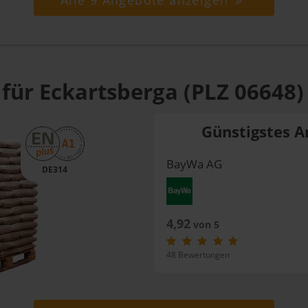
Alle 9 Angebote anzeigen
 für Eckartsberga (PLZ 06648)
Günstigstes A
BayWa AG
DE314
4,92
von 5
48 Bewertungen