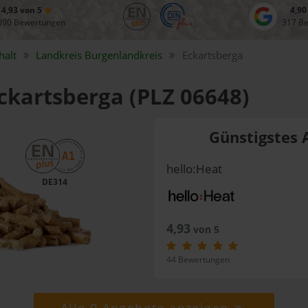
4,93 von 5
4,90
090 Bewertungen
317 B
halt
Landkreis
Burgenlandkreis
Eckartsberga
Eckartsberga (PLZ 06648)
Günstigstes 
hello:Heat
DE314
4,93
von 5
44 Bewertungen