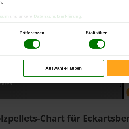
n.
ssum
und unsere
Datenschutzerklärung
.
d direkt online bestellen
m aktuellen Stand
Präferenzen
Statistiken
erfolgen
Auswahl erlauben
fahren
lzpellets-Chart für Eckartsbe