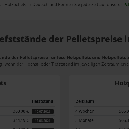
ür Holzpellets in Deutschland können Sie jederzeit auf unserer
Pel
efststände der Pelletspreise 
ände der Pelletspreise für lose Holzpellets und Holzpellets
t, wann der Höchst- oder Tiefststand im jeweiligen Zeitraum erre
ets
Holz
Tiefststand
Zeitraum
368,08 €
4 Wochen
506,
10.07.2026
344,19 €
3 Monate
506,
12.06.2026