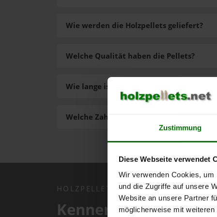
Wie werden die Holzpellets geliefert?
Welche Qualität haben die Pellets?
Wie lange ist die Lieferzeit der Pellets?
Welche Zahlungsarten gibt es?
Zustimmung
Diese Webseite verwendet 
Wir verwenden Cookies, um I
und die Zugriffe auf unsere 
HOLZPELLETS.NET APP
Website an unsere Partner fü
Kennen Sie schon uns
möglicherweise mit weiteren