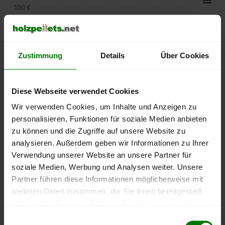
550 €
500 €
450 €
Zustimmung
Details
Über Cookies
400 €
Diese Webseite verwendet Cookies
350 €
Wir verwenden Cookies, um Inhalte und Anzeigen zu
personalisieren, Funktionen für soziale Medien anbieten
300 €
zu können und die Zugriffe auf unsere Website zu
analysieren. Außerdem geben wir Informationen zu Ihrer
250 €
September
Januar
Mai
Verwendung unserer Website an unsere Partner für
2025
2026
2026
soziale Medien, Werbung und Analysen weiter. Unsere
lose Ware
Sackware
Partner führen diese Informationen möglicherweise mit
weiteren Daten zusammen, die Sie ihnen bereitgestellt
Die aktuelle Preisentwicklung für Holzpellets in Deutschland
haben oder die sie im Rahmen Ihrer Nutzung der Dienste
können Sie jederzeit auf unserer
Pelletspreise
-Seite
gesammelt haben.
Einwilligungsauswahl
nachvollziehen.