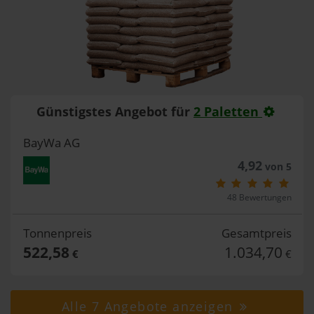
Günstigstes Angebot für
2 Paletten
BayWa AG
4,92
von 5
48 Bewertungen
Tonnenpreis
Gesamtpreis
522,58
1.034,70
€
€
Alle 7 Angebote anzeigen