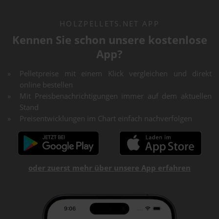
HOLZPELLETS.NET APP
Kennen Sie schon unsere kostenlose
App?
Pelletpreise mit einem Klick vergleichen und direkt
online bestellen
Mit Preisbenachrichtigungen immer auf dem aktuellen
Stand
Preisentwicklungen im Chart einfach nachverfolgen
oder zuerst mehr über unsere App erfahren