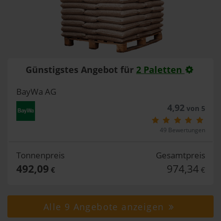
Günstigstes Angebot für
2 Paletten
BayWa AG
4,92
von 5
49 Bewertungen
Tonnenpreis
Gesamtpreis
492,09
974,34
€
€
Alle 9 Angebote anzeigen