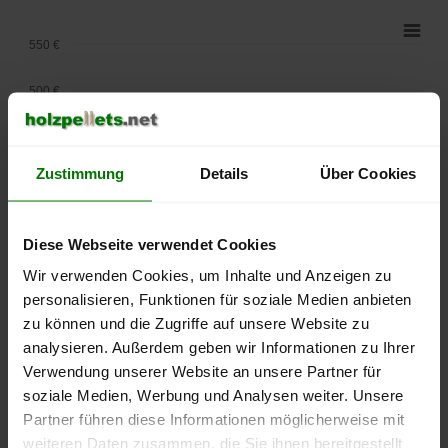
550 €
500 €
450 €
Zustimmung
Details
Über Cookies
400 €
350 €
Diese Webseite verwendet Cookies
Wir verwenden Cookies, um Inhalte und Anzeigen zu
300 €
personalisieren, Funktionen für soziale Medien anbieten
250 €
zu können und die Zugriffe auf unsere Website zu
September
Januar
Mai
analysieren. Außerdem geben wir Informationen zu Ihrer
2025
2026
2026
Verwendung unserer Website an unsere Partner für
lose Ware
Sackware
soziale Medien, Werbung und Analysen weiter. Unsere
Die aktuelle Preisentwicklung für Holzpellets in Deutschland
Partner führen diese Informationen möglicherweise mit
können Sie jederzeit auf unserer
Pelletspreise
-Seite
weiteren Daten zusammen, die Sie ihnen bereitgestellt