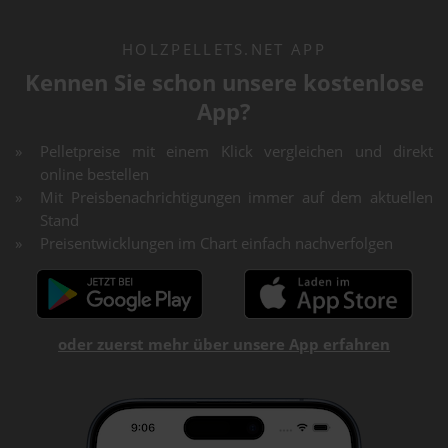
HOLZPELLETS.NET APP
Kennen Sie schon unsere kostenlose
App?
Pelletpreise mit einem Klick vergleichen und direkt
online bestellen
Mit Preisbenachrichtigungen immer auf dem aktuellen
Stand
Preisentwicklungen im Chart einfach nachverfolgen
oder zuerst mehr über unsere App erfahren