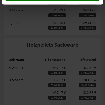
07.08.2026
07.07.2026
3 Monate
413,02 €
344,19 €
07.08.2026
12.06.2026
1 Jahr
422,65 €
293,18 €
17.02.2026
07.08.2025
Holzpellets Sackware
Zeitraum
Höchststand
Tiefststand
4 Wochen
497,17 €
427,74 €
07.08.2026
07.07.2026
3 Monate
497,17 €
383,69 €
07.08.2026
18.06.2026
1 Jahr
497,17 €
332,88 €
07.08.2026
07.08.2025