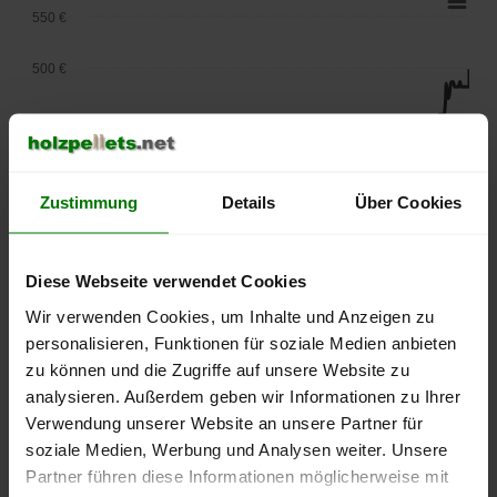
550 €
500 €
450 €
400 €
Zustimmung
Details
Über Cookies
350 €
300 €
Diese Webseite verwendet Cookies
Wir verwenden Cookies, um Inhalte und Anzeigen zu
250 €
September
Januar
Mai
personalisieren, Funktionen für soziale Medien anbieten
2025
2026
2026
zu können und die Zugriffe auf unsere Website zu
lose Ware
Sackware
analysieren. Außerdem geben wir Informationen zu Ihrer
Verwendung unserer Website an unsere Partner für
Die aktuelle Preisentwicklung für Holzpellets in Deutschland
soziale Medien, Werbung und Analysen weiter. Unsere
können Sie jederzeit auf unserer
Pelletspreise
-Seite
Partner führen diese Informationen möglicherweise mit
nachvollziehen.