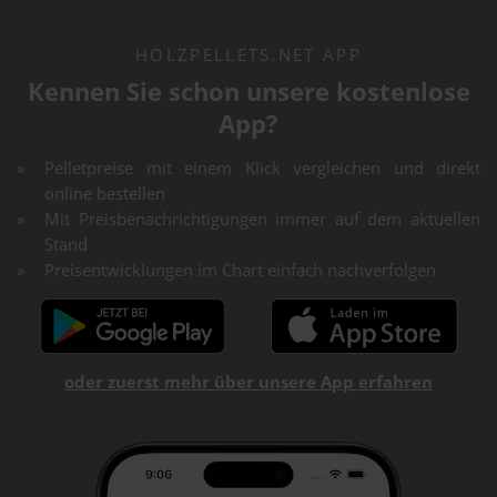
HOLZPELLETS.NET APP
Kennen Sie schon unsere kostenlose
App?
Pelletpreise mit einem Klick vergleichen und direkt
online bestellen
Mit Preisbenachrichtigungen immer auf dem aktuellen
Stand
Preisentwicklungen im Chart einfach nachverfolgen
oder zuerst mehr über unsere App erfahren