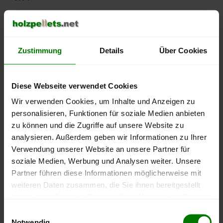
500 €
450 €
Zustimmung
Details
Über Cookies
400 €
Diese Webseite verwendet Cookies
350 €
Wir verwenden Cookies, um Inhalte und Anzeigen zu
personalisieren, Funktionen für soziale Medien anbieten
300 €
zu können und die Zugriffe auf unsere Website zu
250 €
analysieren. Außerdem geben wir Informationen zu Ihrer
September
Januar
Mai
Verwendung unserer Website an unsere Partner für
2025
2026
2026
soziale Medien, Werbung und Analysen weiter. Unsere
lose Ware
Sackware
Partner führen diese Informationen möglicherweise mit
Die aktuelle Preisentwicklung für Holzpellets in Deutschland
weiteren Daten zusammen, die Sie ihnen bereitgestellt
können Sie jederzeit auf unserer
Pelletspreise
-Seite
haben oder die sie im Rahmen Ihrer Nutzung der Dienste
nachvollziehen.
gesammelt haben.
Einwilligungsauswahl
Notwendig