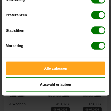
Hier finden Sie unser
Impressum
und unsere
Datenschutzerklärung
.
Präferenzen
Höchst- und Tiefststände der
Pelletspreise in Gornau
Statistiken
Die Tabellen zeigen die
Höchst- und Tiefststände der
Marketing
Pelletspreise für lose Holzpellets und Holzpellets
Sackware in Gornau
. Das dazugehörige Datum zeigt, wann
der Höchst- oder Tiefststand im jeweiligen Zeitraum erreicht
wurde.
Alle zulassen
Lose Holzpellets
Auswahl erlauben
Zeitraum
Höchststand
Tiefststand
4 Wochen
413,02 €
373,00 €
08.08.2026
09.07.2026