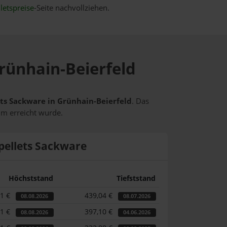
letspreise
-Seite nachvollziehen.
Grünhain-Beierfeld
lets Sackware in Grünhain-Beierfeld
. Das
um erreicht wurde.
pellets Sackware
Höchststand
Tiefststand
31 €
439,04 €
08.08.2026
08.07.2026
31 €
397,10 €
08.08.2026
04.06.2026