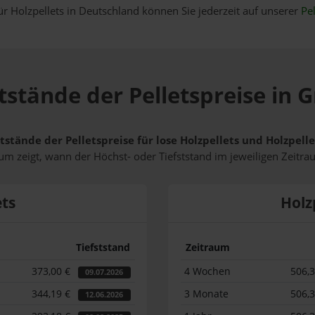
ür Holzpellets in Deutschland können Sie jederzeit auf unserer
Pel
tstände der Pelletspreise in 
tstände der Pelletspreise für lose Holzpellets und Holzpel
m zeigt, wann der Höchst- oder Tiefststand im jeweiligen Zeitra
ets
Holz
Tiefststand
Zeitraum
373,00 €
4 Wochen
506,
09.07.2026
344,19 €
3 Monate
506,
12.06.2026