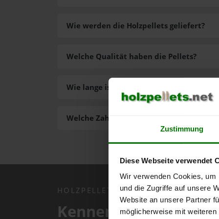
Wie werden die Holzpellets geliefert?
Welche Qualität haben die Pellets?
Wie lange ist die Lieferzeit der Pellets?
Welche Zahlungsarten gibt es?
Zustimmung
Diese Webseite verwendet 
Wir verwenden Cookies, um I
und die Zugriffe auf unsere 
HOLZPELLETS.NET APP
Website an unsere Partner fü
Kennen Sie schon uns
möglicherweise mit weiteren