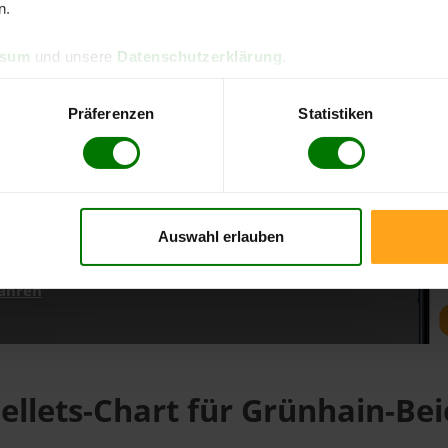
n.
ssum
und unsere
Datenschutzerklärung
.
d direkt online bestellen
m aktuellen Stand
Präferenzen
Statistiken
erfolgen
Auswahl erlauben
fahren
ellets-Chart für Grünhain-Bei