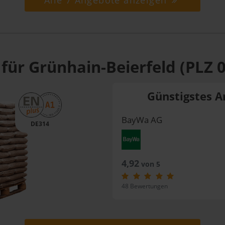
Alle 7 Angebote anzeigen
für Grünhain-Beierfeld (PLZ 
Günstigstes A
BayWa AG
DE314
4,92
von 5
48 Bewertungen