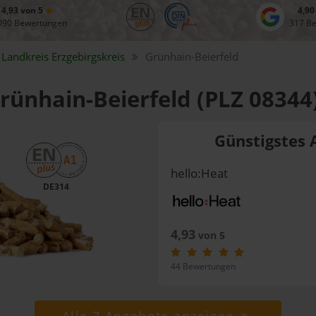
4,93 von 5
4,90
090 Bewertungen
317 B
Landkreis
Erzgebirgskreis
Grünhain-Beierfeld
Grünhain-Beierfeld (PLZ 08344
Günstigstes 
hello:Heat
DE314
4,93
von 5
44 Bewertungen