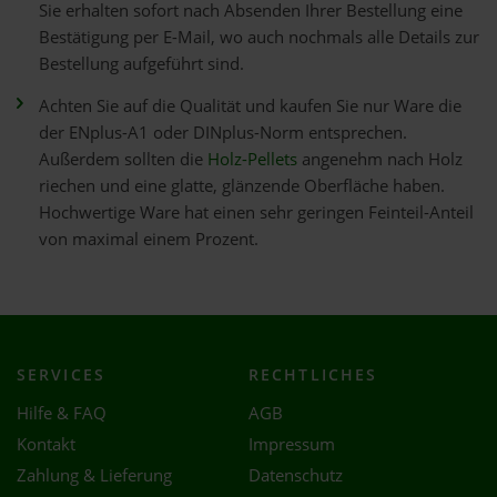
Sie erhalten sofort nach Absenden Ihrer Bestellung eine
Bestätigung per E-Mail, wo auch nochmals alle Details zur
Bestellung aufgeführt sind.
Achten Sie auf die Qualität und kaufen Sie nur Ware die
der ENplus-A1 oder DINplus-Norm entsprechen.
Außerdem sollten die
Holz-Pellets
angenehm nach Holz
riechen und eine glatte, glänzende Oberfläche haben.
Hochwertige Ware hat einen sehr geringen Feinteil-Anteil
von maximal einem Prozent.
SERVICES
RECHTLICHES
Hilfe & FAQ
AGB
Kontakt
Impressum
Zahlung & Lieferung
Datenschutz