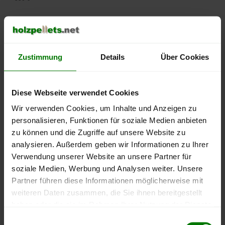
500 €
450 €
Zustimmung
Details
Über Cookies
400 €
350 €
Diese Webseite verwendet Cookies
Wir verwenden Cookies, um Inhalte und Anzeigen zu
300 €
personalisieren, Funktionen für soziale Medien anbieten
zu können und die Zugriffe auf unsere Website zu
250 €
analysieren. Außerdem geben wir Informationen zu Ihrer
September
Januar
Mai
2025
2026
2026
Verwendung unserer Website an unsere Partner für
soziale Medien, Werbung und Analysen weiter. Unsere
lose Ware
Sackware
Partner führen diese Informationen möglicherweise mit
Die aktuelle Preisentwicklung für Holzpellets in Deutschland
weiteren Daten zusammen, die Sie ihnen bereitgestellt
können Sie jederzeit auf unserer
Pelletspreise
-Seite
haben oder die sie im Rahmen Ihrer Nutzung der Dienste
nachvollziehen.
gesammelt haben.
Einwilligungsauswahl