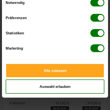
Notwendig
Hier finden Sie unser
Impressum
und unsere
Datenschutzerklärung
.
Präferenzen
Höchst- und Tiefststände der
Pelletspreise in Zwönitz
Statistiken
Die Tabellen zeigen die
Höchst- und Tiefststände der
Pelletspreise für lose Holzpellets und Holzpellets
Marketing
Sackware in Zwönitz
. Das dazugehörige Datum zeigt,
wann der Höchst- oder Tiefststand im jeweiligen Zeitraum
erreicht wurde.
Alle zulassen
Lose Holzpellets
Auswahl erlauben
Zeitraum
Höchststand
Tiefststand
4 Wochen
413,02 €
373,00 €
08.08.2026
09.07.2026