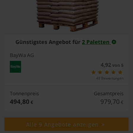
Günstigstes Angebot für
2 Paletten
BayWa AG
4,92
von 5
48 Bewertungen
Tonnenpreis
Gesamtpreis
494,80
979,70
€
€
Alle 9 Angebote anzeigen