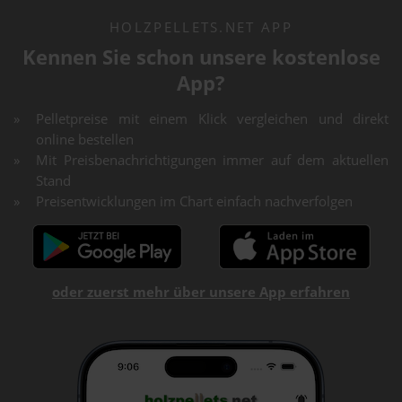
HOLZPELLETS.NET APP
Kennen Sie schon unsere kostenlose
App?
Pelletpreise mit einem Klick vergleichen und direkt
online bestellen
Mit Preisbenachrichtigungen immer auf dem aktuellen
Stand
Preisentwicklungen im Chart einfach nachverfolgen
oder zuerst mehr über unsere App erfahren