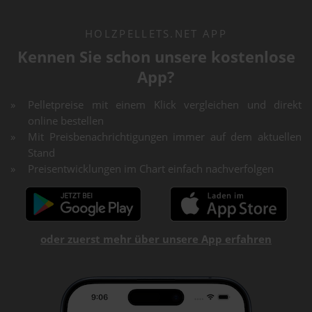
HOLZPELLETS.NET APP
Kennen Sie schon unsere kostenlose
App?
Pelletpreise mit einem Klick vergleichen und direkt
online bestellen
Mit Preisbenachrichtigungen immer auf dem aktuellen
Stand
Preisentwicklungen im Chart einfach nachverfolgen
oder zuerst mehr über unsere App erfahren