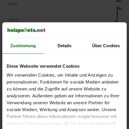
500 €
450 €
400 €
Zustimmung
Details
Über Cookies
350 €
Diese Webseite verwendet Cookies
300 €
Wir verwenden Cookies, um Inhalte und Anzeigen zu
personalisieren, Funktionen für soziale Medien anbieten
250 €
September
Januar
Mai
zu können und die Zugriffe auf unsere Website zu
2025
2026
2026
analysieren. Außerdem geben wir Informationen zu Ihrer
lose Ware
Sackware
Verwendung unserer Website an unsere Partner für
soziale Medien, Werbung und Analysen weiter. Unsere
Die aktuelle Preisentwicklung für Holzpellets in Deutschland
Partner führen diese Informationen möglicherweise mit
können Sie jederzeit auf unserer
Pelletspreise
-Seite
weiteren Daten zusammen, die Sie ihnen bereitgestellt
nachvollziehen.