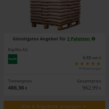
Günstigstes Angebot für
2 Paletten
BayWa AG
4,92
von 5
49 Bewertungen
Tonnenpreis
Gesamtpreis
486,36
962,99
€
€
Alle 4 Angebote anzeigen