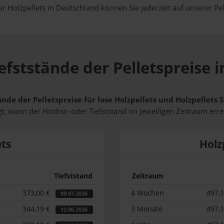
ür Holzpellets in Deutschland können Sie jederzeit auf unserer
Pel
efststände der Pelletspreise 
ände der Pelletspreise für lose Holzpellets und Holzpellets
t, wann der Höchst- oder Tiefststand im jeweiligen Zeitraum erre
ets
Holz
Tiefststand
Zeitraum
373,00 €
4 Wochen
497,
09.07.2026
344,19 €
3 Monate
497,
12.06.2026