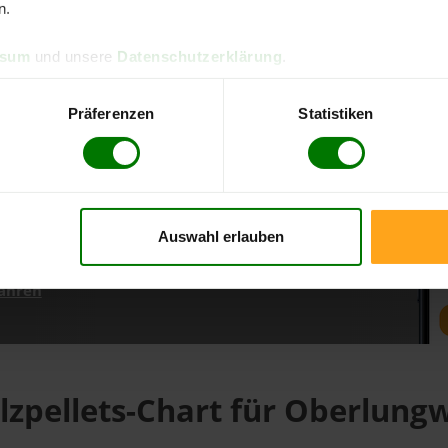
n.
ssum
und unsere
Datenschutzerklärung
.
d direkt online bestellen
m aktuellen Stand
Präferenzen
Statistiken
erfolgen
Auswahl erlauben
fahren
lzpellets-Chart für Oberlungw