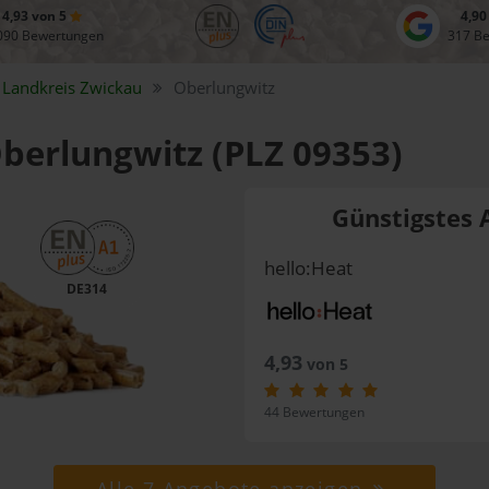
4,93 von 5
4,90
090 Bewertungen
317 B
Landkreis
Zwickau
Oberlungwitz
Oberlungwitz (PLZ 09353)
Günstigstes 
hello:Heat
DE314
4,93
von 5
44 Bewertungen