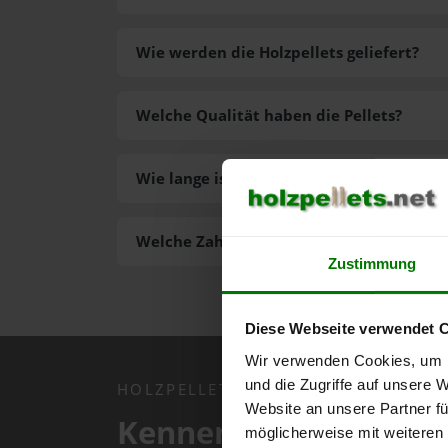
Wie werden die Holzpellets geliefert?
Welche Qualität haben die Pellets?
Wie lange ist die Lieferzeit der Pellets?
Welche Zahlungsarten gibt es?
Zustimmung
Diese Webseite verwendet 
Wir verwenden Cookies, um I
und die Zugriffe auf unsere 
HOLZPELLETS.NET APP
Website an unsere Partner fü
Kennen Sie schon uns
möglicherweise mit weiteren