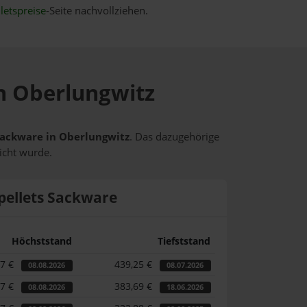
letspreise
-Seite nachvollziehen.
in Oberlungwitz
 Sackware in Oberlungwitz
. Das dazugehörige
icht wurde.
pellets Sackware
Höchststand
Tiefststand
17 €
439,25 €
08.08.2026
08.07.2026
17 €
383,69 €
08.08.2026
18.06.2026