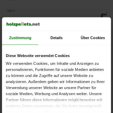
500 €
450 €
400 €
Zustimmung
Details
Über Cookies
350 €
Diese Webseite verwendet Cookies
300 €
Wir verwenden Cookies, um Inhalte und Anzeigen zu
250 €
personalisieren, Funktionen für soziale Medien anbieten
September
Januar
Mai
zu können und die Zugriffe auf unsere Website zu
2025
2026
2026
analysieren. Außerdem geben wir Informationen zu Ihrer
lose Ware
Sackware
Verwendung unserer Website an unsere Partner für
Die aktuelle Preisentwicklung für Holzpellets in Deutschland
soziale Medien, Werbung und Analysen weiter. Unsere
können Sie jederzeit auf unserer
Pelletspreise
-Seite
Partner führen diese Informationen möglicherweise mit
nachvollziehen.
weiteren Daten zusammen, die Sie ihnen bereitgestellt
haben oder die sie im Rahmen Ihrer Nutzung der Dienste