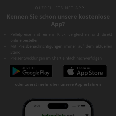
HOLZPELLETS.NET APP
Kennen Sie schon unsere kostenlose
App?
Pelletpreise mit einem Klick vergleichen und direkt
online bestellen
Mit Preisbenachrichtigungen immer auf dem aktuellen
Stand
Preisentwicklungen im Chart einfach nachverfolgen
oder zuerst mehr über unsere App erfahren