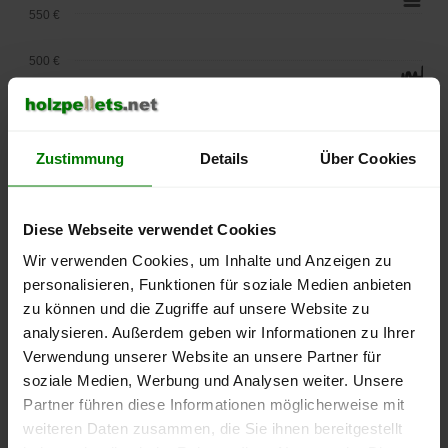
550 €
500 €
450 €
400 €
Zustimmung
Details
Über Cookies
350 €
Diese Webseite verwendet Cookies
300 €
Wir verwenden Cookies, um Inhalte und Anzeigen zu
personalisieren, Funktionen für soziale Medien anbieten
250 €
September
Januar
Mai
zu können und die Zugriffe auf unsere Website zu
2025
2026
2026
analysieren. Außerdem geben wir Informationen zu Ihrer
lose Ware
Sackware
Verwendung unserer Website an unsere Partner für
soziale Medien, Werbung und Analysen weiter. Unsere
Die aktuelle Preisentwicklung für Holzpellets in Deutschland
Partner führen diese Informationen möglicherweise mit
können Sie jederzeit auf unserer
Pelletspreise
-Seite
weiteren Daten zusammen, die Sie ihnen bereitgestellt
nachvollziehen.