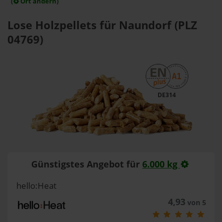
(
Ort ändern)
Lose Holzpellets für Naundorf (PLZ
04769)
DE314
Günstigstes Angebot für
6.000 kg
hello:Heat
4,93
von 5