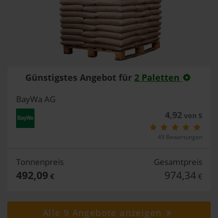
Günstigstes Angebot für
2 Paletten
BayWa AG
4,92
von 5
49 Bewertungen
Tonnenpreis
Gesamtpreis
492,09
974,34
€
€
Alle 9 Angebote anzeigen