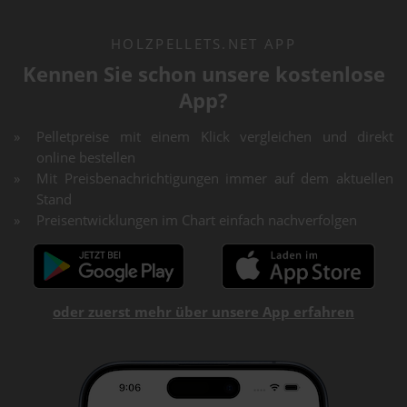
HOLZPELLETS.NET APP
Kennen Sie schon unsere kostenlose
App?
Pelletpreise mit einem Klick vergleichen und direkt
online bestellen
Mit Preisbenachrichtigungen immer auf dem aktuellen
Stand
Preisentwicklungen im Chart einfach nachverfolgen
oder zuerst mehr über unsere App erfahren