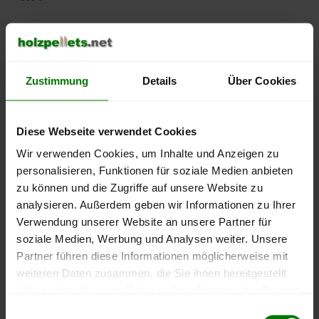
500 €
450 €
Zustimmung
Details
Über Cookies
400 €
350 €
Diese Webseite verwendet Cookies
Wir verwenden Cookies, um Inhalte und Anzeigen zu
300 €
personalisieren, Funktionen für soziale Medien anbieten
zu können und die Zugriffe auf unsere Website zu
250 €
analysieren. Außerdem geben wir Informationen zu Ihrer
September
Januar
Mai
2025
2026
2026
Verwendung unserer Website an unsere Partner für
soziale Medien, Werbung und Analysen weiter. Unsere
lose Ware
Sackware
Partner führen diese Informationen möglicherweise mit
Die aktuelle Preisentwicklung für Holzpellets in Deutschland
weiteren Daten zusammen, die Sie ihnen bereitgestellt
können Sie jederzeit auf unserer
Pelletspreise
-Seite
haben oder die sie im Rahmen Ihrer Nutzung der Dienste
nachvollziehen.
gesammelt haben.
Einwilligungsauswahl