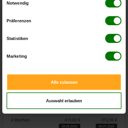
Notwendig
Hier finden Sie unser
Impressum
und unsere
Datenschutzerklärung
.
Präferenzen
Höchst- und Tiefststände der
Pelletspreise in Cavertitz
Statistiken
Die Tabellen zeigen die
Höchst- und Tiefststände der
Pelletspreise für lose Holzpellets und Holzpellets
Marketing
Sackware in Cavertitz
. Das dazugehörige Datum zeigt,
wann der Höchst- oder Tiefststand im jeweiligen Zeitraum
erreicht wurde.
Alle zulassen
Lose Holzpellets
Auswahl erlauben
Zeitraum
Höchststand
Tiefststand
4 Wochen
413,02 €
372,36 €
08.08.2026
08.07.2026