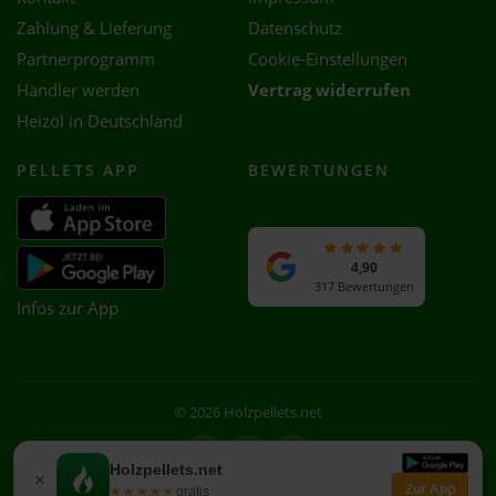
Zahlung & Lieferung
Datenschutz
Partnerprogramm
Cookie-Einstellungen
Händler werden
Vertrag widerrufen
Heizöl in Deutschland
PELLETS APP
BEWERTUNGEN
4,90
317 Bewertungen
Infos zur App
© 2026 Holzpellets.net
Facebook
Instagram
WhatsApp
Holzpellets.net
×
Zur App
★★★★★
★★★★★
gratis