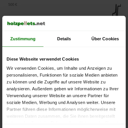
500 €
450 €
400 €
Zustimmung
Details
Über Cookies
350 €
300 €
Diese Webseite verwendet Cookies
Wir verwenden Cookies, um Inhalte und Anzeigen zu
250 €
personalisieren, Funktionen für soziale Medien anbieten
September
Januar
Mai
2025
2026
2026
zu können und die Zugriffe auf unsere Website zu
lose Ware
Sackware
analysieren. Außerdem geben wir Informationen zu Ihrer
Verwendung unserer Website an unsere Partner für
Die aktuelle Preisentwicklung für Holzpellets in Deutschland
soziale Medien, Werbung und Analysen weiter. Unsere
können Sie jederzeit auf unserer
Pelletspreise
-Seite
Partner führen diese Informationen möglicherweise mit
nachvollziehen.
weiteren Daten zusammen, die Sie ihnen bereitgestellt
haben oder die sie im Rahmen Ihrer Nutzung der Dienste