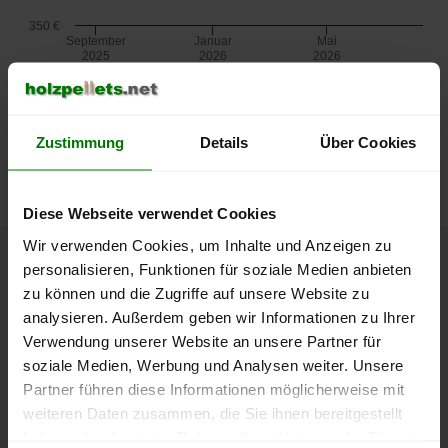
350 €
September
Januar
Mai
2025
2026
2026
Sackware
Die aktuelle Preisentwicklung für Holzpellets in Deutschland
Zustimmung
Details
Über Cookies
können Sie jederzeit auf unserer
Pelletspreise
-Seite
nachvollziehen.
Diese Webseite verwendet Cookies
Wir verwenden Cookies, um Inhalte und Anzeigen zu
personalisieren, Funktionen für soziale Medien anbieten
Höchst- und Tiefststände der
zu können und die Zugriffe auf unsere Website zu
Pelletspreise in Wenningstedt-
analysieren. Außerdem geben wir Informationen zu Ihrer
Braderup (Sylt)
Verwendung unserer Website an unsere Partner für
soziale Medien, Werbung und Analysen weiter. Unsere
Partner führen diese Informationen möglicherweise mit
Die Tabelle zeigt die
Höchst- und Tiefststände der
weiteren Daten zusammen, die Sie ihnen bereitgestellt
Pelletspreise für Holzpellets Sackware
. Das
haben oder die sie im Rahmen Ihrer Nutzung der Dienste
dazugehörige Datum zeigt, wann der Höchst- oder