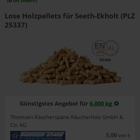
(
Ort ändern)
Lose Holzpellets für Seeth-Ekholt (PLZ
25337)
DE466
Günstigstes Angebot für
6.000 kg
Thomsen Räucherspäne Räucherholz GmbH &
Co. KG
5,00
von 5