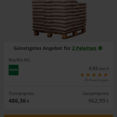
Günstigstes Angebot für
2 Paletten
BayWa AG
4,92
von 5
49 Bewertungen
Tonnenpreis
Gesamtpreis
486,36
962,99
€
€