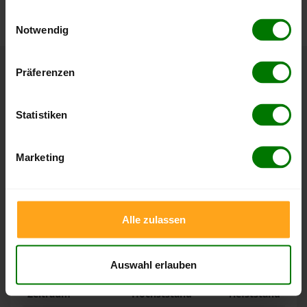
nachvollziehen.
gesammelt haben.
Einwilligungsauswahl
Notwendig
Hier finden Sie unser
Impressum
und unsere
Datenschutzerklärung
.
Präferenzen
Höchst- und Tiefststände der
Pelletspreise in Seeth-Ekholt
Statistiken
Die Tabellen zeigen die
Höchst- und Tiefststände der
Pelletspreise für lose Holzpellets und Holzpellets
Marketing
Sackware in Seeth-Ekholt
. Das dazugehörige Datum zeigt,
wann der Höchst- oder Tiefststand im jeweiligen Zeitraum
erreicht wurde.
Alle zulassen
Lose Holzpellets
Auswahl erlauben
Zeitraum
Höchststand
Tiefststand