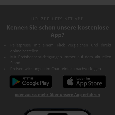
HOLZPELLETS.NET APP
Kennen Sie schon unsere kostenlose
App?
Pelletpreise mit einem Klick vergleichen und direkt
online bestellen
Mit Preisbenachrichtigungen immer auf dem aktuellen
Stand
Preisentwicklungen im Chart einfach nachverfolgen
oder zuerst mehr über unsere App erfahren