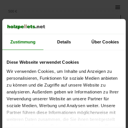
500 €
450 €
Zustimmung
Details
Über Cookies
400 €
350 €
Diese Webseite verwendet Cookies
Wir verwenden Cookies, um Inhalte und Anzeigen zu
300 €
personalisieren, Funktionen für soziale Medien anbieten
zu können und die Zugriffe auf unsere Website zu
250 €
analysieren. Außerdem geben wir Informationen zu Ihrer
September
Januar
Mai
Verwendung unserer Website an unsere Partner für
2025
2026
2026
soziale Medien, Werbung und Analysen weiter. Unsere
lose Ware
Sackware
Partner führen diese Informationen möglicherweise mit
Die aktuelle Preisentwicklung für Holzpellets in Deutschland
weiteren Daten zusammen, die Sie ihnen bereitgestellt
können Sie jederzeit auf unserer
Pelletspreise
-Seite
haben oder die sie im Rahmen Ihrer Nutzung der Dienste