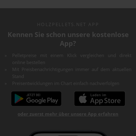
HOLZPELLETS.NET APP
Kennen Sie schon unsere kostenlose
App?
Pelletpreise mit einem Klick vergleichen und direkt
online bestellen
Mit Preisbenachrichtigungen immer auf dem aktuellen
Stand
Preisentwicklungen im Chart einfach nachverfolgen
oder zuerst mehr über unsere App erfahren