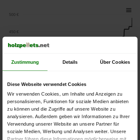
500 €
450 €
400 €
Zustimmung
Details
Über Cookies
350 €
Diese Webseite verwendet Cookies
300 €
Wir verwenden Cookies, um Inhalte und Anzeigen zu
250 €
personalisieren, Funktionen für soziale Medien anbieten
September
Januar
Mai
zu können und die Zugriffe auf unsere Website zu
2025
2026
2026
analysieren. Außerdem geben wir Informationen zu Ihrer
lose Ware
Sackware
Verwendung unserer Website an unsere Partner für
soziale Medien, Werbung und Analysen weiter. Unsere
Die aktuelle Preisentwicklung für Holzpellets in Deutschland
können Sie jederzeit auf unserer
Pelletspreise
-Seite
Partner führen diese Informationen möglicherweise mit