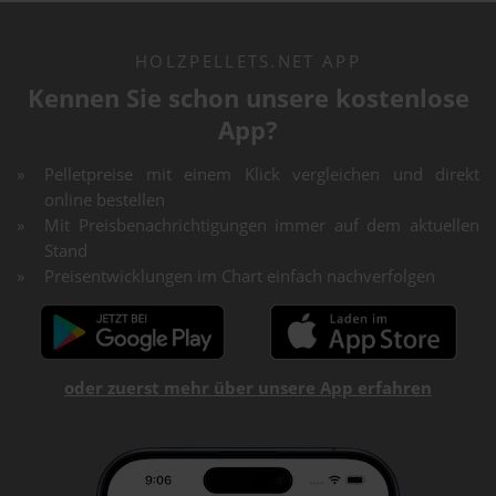
HOLZPELLETS.NET APP
Kennen Sie schon unsere kostenlose
App?
Pelletpreise mit einem Klick vergleichen und direkt
online bestellen
Mit Preisbenachrichtigungen immer auf dem aktuellen
Stand
Preisentwicklungen im Chart einfach nachverfolgen
oder zuerst mehr über unsere App erfahren