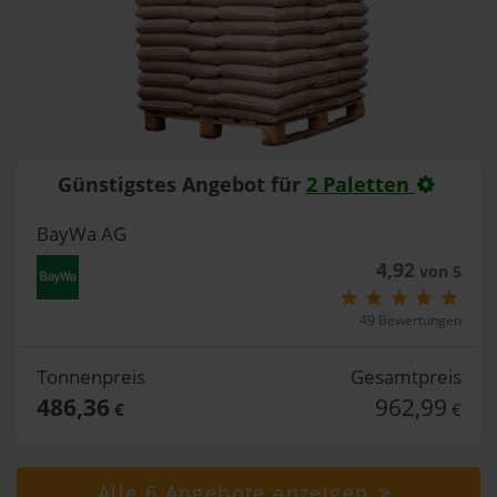
Günstigstes Angebot für
2 Paletten
BayWa AG
4,92
von 5
49 Bewertungen
Tonnenpreis
Gesamtpreis
486,36
962,99
€
€
Alle 6 Angebote anzeigen