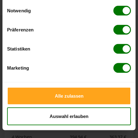
gesammelt haben.
Einwilligungsauswahl
Notwendig
Hier finden Sie unser
Impressum
und unsere
Datenschutzerklärung
.
Präferenzen
Höchst- und Tiefststände der
Pelletspreise in Brokdorf
Statistiken
Die Tabellen zeigen die
Höchst- und Tiefststände der
Pelletspreise für lose Holzpellets und Holzpellets
Marketing
Sackware in Brokdorf
. Das dazugehörige Datum zeigt,
wann der Höchst- oder Tiefststand im jeweiligen Zeitraum
erreicht wurde.
Alle zulassen
Lose Holzpellets
Auswahl erlauben
Zeitraum
Höchststand
Tiefststand
4 Wochen
394,94 €
363,37 €