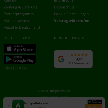
Kontakt
Impressum
Zahlung & Lieferung
Datenschutz
Partnerprogramm
Cookie-Einstellungen
Händler werden
Vertrag widerrufen
Heizöl in Deutschland
PELLETS APP
BEWERTUNGEN
4,90
315 Bewertungen
Infos zur App
© 2026 Holzpellets.net
Facebook
Instagram
WhatsApp
Holzpellets.net
×
Zur App
★★★★★
★★★★★
gratis