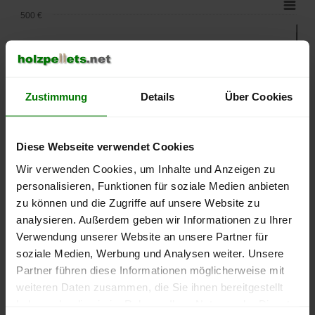
500 €
450 €
400 €
Zustimmung
Details
Über Cookies
350 €
Diese Webseite verwendet Cookies
Wir verwenden Cookies, um Inhalte und Anzeigen zu
300 €
personalisieren, Funktionen für soziale Medien anbieten
zu können und die Zugriffe auf unsere Website zu
250 €
analysieren. Außerdem geben wir Informationen zu Ihrer
September
Januar
Mai
2025
2026
2026
Verwendung unserer Website an unsere Partner für
soziale Medien, Werbung und Analysen weiter. Unsere
lose Ware
Sackware
Partner führen diese Informationen möglicherweise mit
Die aktuelle Preisentwicklung für Holzpellets in Deutschland
weiteren Daten zusammen, die Sie ihnen bereitgestellt
können Sie jederzeit auf unserer
Pelletspreise
-Seite
haben oder die sie im Rahmen Ihrer Nutzung der Dienste
nachvollziehen.