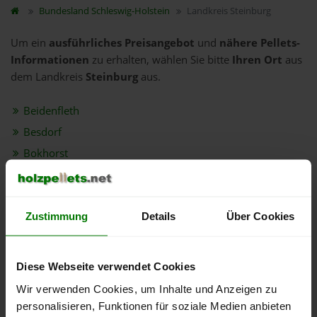
Bundesland
Schleswig-Holstein
Landkreis Steinburg
Um ein
ausführliches Preisangebot
und
nähere Pellets-
Informationen
zu erhalten, wählen Sie bitte
Ihren Ort
aus
dem Landkreis
Steinburg
aus.
Beidenfleth
Besdorf
Bokhorst
Brokdorf
Christinenthal
Dammfleth
Zustimmung
Details
Über Cookies
Elskop
Engelbrechtsche Wildnis
Diese Webseite verwendet Cookies
Herzhorn
Wir verwenden Cookies, um Inhalte und Anzeigen zu
Kellinghusen
personalisieren, Funktionen für soziale Medien anbieten