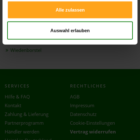
Schlotfeld
Alle zulassen
Sommerland
Vaale
Auswahl erlauben
Westermoor
Wewelsfleth
Wiedenborstel
SERVICES
RECHTLICHES
Hilfe & FAQ
AGB
Kontakt
Impressum
Zahlung & Lieferung
Datenschutz
Partnerprogramm
Cookie-Einstellungen
Händler werden
Vertrag widerrufen