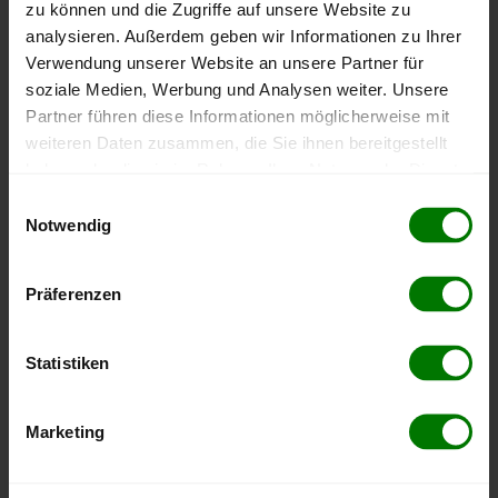
Kiebitzreihe
zu können und die Zugriffe auf unsere Website zu
analysieren. Außerdem geben wir Informationen zu Ihrer
Kollmar
Verwendung unserer Website an unsere Partner für
Kollmoor
soziale Medien, Werbung und Analysen weiter. Unsere
Krempdorf
Partner führen diese Informationen möglicherweise mit
Kremperheide
weiteren Daten zusammen, die Sie ihnen bereitgestellt
haben oder die sie im Rahmen Ihrer Nutzung der Dienste
Looft
gesammelt haben.
Einwilligungsauswahl
Mehlbek
Notwendig
Münsterdorf
Hier finden Sie unser
Impressum
und unsere
Neuenbrook
Datenschutzerklärung
.
Präferenzen
Nienbüttel
Ottenbüttel
Statistiken
Poyenberg
Rade
Marketing
Rethwisch
Sarlhusen