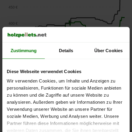
450 €
400 €
350 €
Zustimmung
Details
Über Cookies
300 €
Diese Webseite verwendet Cookies
250 €
September
Januar
Mai
Wir verwenden Cookies, um Inhalte und Anzeigen zu
2025
2026
2026
personalisieren, Funktionen für soziale Medien anbieten
lose Ware
Sackware
zu können und die Zugriffe auf unsere Website zu
Die aktuelle Preisentwicklung für Holzpellets in Deutschland
analysieren. Außerdem geben wir Informationen zu Ihrer
können Sie jederzeit auf unserer
Pelletspreise
-Seite
Verwendung unserer Website an unsere Partner für
nachvollziehen.
soziale Medien, Werbung und Analysen weiter. Unsere
Partner führen diese Informationen möglicherweise mit
weiteren Daten zusammen, die Sie ihnen bereitgestellt