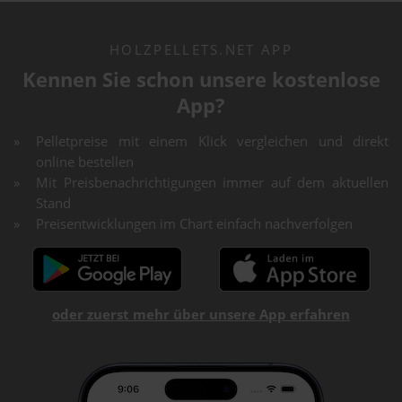
HOLZPELLETS.NET APP
Kennen Sie schon unsere kostenlose
App?
Pelletpreise mit einem Klick vergleichen und direkt
online bestellen
Mit Preisbenachrichtigungen immer auf dem aktuellen
Stand
Preisentwicklungen im Chart einfach nachverfolgen
oder zuerst mehr über unsere App erfahren