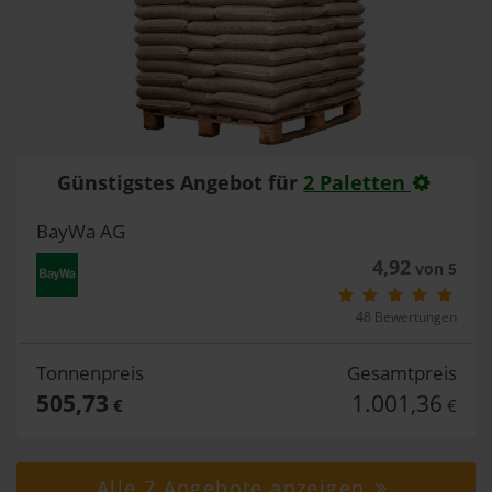
Günstigstes Angebot für
2 Paletten
BayWa AG
4,92
von 5
48 Bewertungen
Tonnenpreis
Gesamtpreis
505,73
1.001,36
€
€
Alle 7 Angebote anzeigen