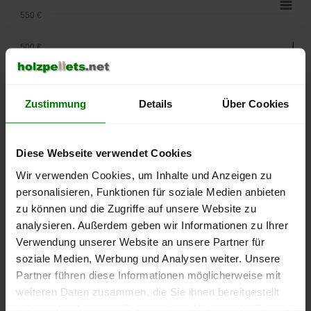
550 €
500 €
450 €
Zustimmung
Details
Über Cookies
400 €
350 €
Diese Webseite verwendet Cookies
Wir verwenden Cookies, um Inhalte und Anzeigen zu
300 €
personalisieren, Funktionen für soziale Medien anbieten
250 €
zu können und die Zugriffe auf unsere Website zu
September
Januar
Mai
analysieren. Außerdem geben wir Informationen zu Ihrer
2025
2026
2026
Verwendung unserer Website an unsere Partner für
lose Ware
Sackware
soziale Medien, Werbung und Analysen weiter. Unsere
Die aktuelle Preisentwicklung für Holzpellets in Deutschland
Partner führen diese Informationen möglicherweise mit
können Sie jederzeit auf unserer
Pelletspreise
-Seite
weiteren Daten zusammen, die Sie ihnen bereitgestellt
nachvollziehen.
haben oder die sie im Rahmen Ihrer Nutzung der Dienste